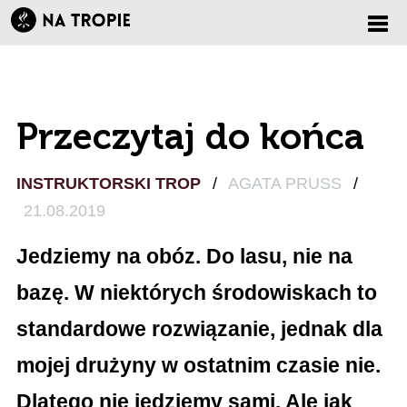
Zmi
nawi
Przeczytaj do końca
INSTRUKTORSKI TROP
/
AGATA PRUSS
/
21.08.2019
Jedziemy na obóz. Do lasu, nie na
bazę. W niektórych środowiskach to
standardowe rozwiązanie, jednak dla
mojej drużyny w ostatnim czasie nie.
Dlatego nie jedziemy sami. Ale jak