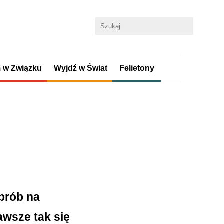
 w Związku
Wyjdź w Świat
Felietony
prób na
awsze tak się