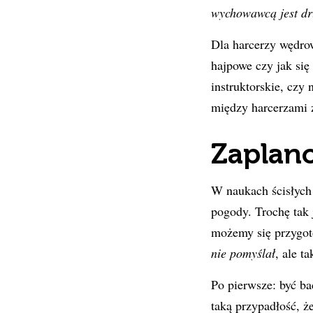
wychowawcą jest d
Dla harcerzy wędrow
hajpowe czy jak się
instruktorskie, czy
między harcerzami 
Zaplan
W naukach ścisłyc
pogody. Trochę tak 
możemy się przygoto
nie pomyślał
, ale t
Po pierwsze: być 
taką przypadłość, że