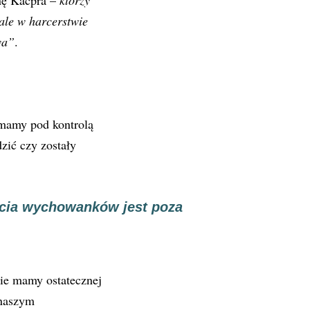
nę Kacpra –
którzy
 ale w harcerstwie
wa”
.
mamy pod kontrolą
zić czy zostały
ycia wychowanków jest poza
m
ie mamy ostatecznej
 naszym