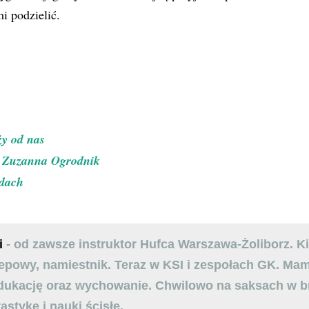
i podzielić.
ży od nas
! Zuzanna Ogrodnik
ędach
i
- od zawsze instruktor Hufca Warszawa-Żoliborz. K
powy, namiestnik. Teraz w KSI i zespołach GK. Mam 
edukację oraz wychowanie. Chwilowo na saksach w b
tastykę i nauki ścisłe.