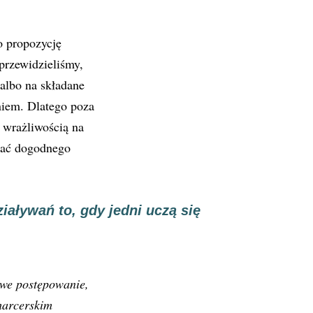
 propozycję
przewidzieliśmy,
 albo na składane
niem. Dlatego poza
 wrażliwością na
znać dogodnego
aływań to, gdy jedni uczą się
owe postępowanie,
harcerskim