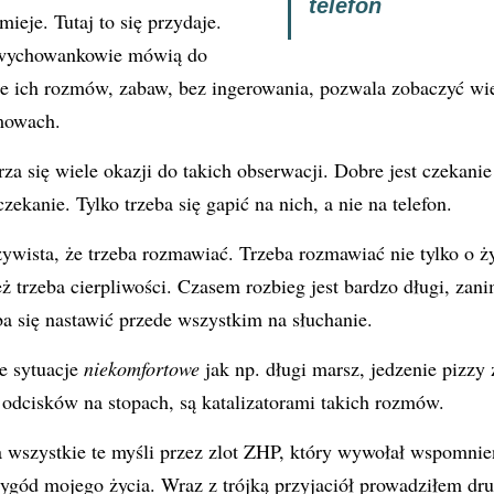
telefon
mieje. Tutaj to się przydaje.
o wychowankowie mówią do
e ich rozmów, zabaw, bez ingerowania, pozwala zobaczyć wie
mowach.
za się wiele okazji do takich obserwacji. Dobre jest czekani
zekanie. Tylko trzeba się gapić na nich, a nie na telefon.
zywista, że trzeba rozmawiać. Trzeba rozmawiać nie tylko o ży
eż trzeba cierpliwości. Czasem rozbieg jest bardzo długi, zan
ba się nastawić przede wszystkim na słuchanie.
ie sytuacje
niekomfortowe
jak np. długi marsz, jedzenie pizzy 
e odcisków na stopach, są katalizatorami takich rozmów.
wszystkie te myśli przez zlot ZHP, który wywołał wspomnien
zygód mojego życia. Wraz z trójką przyjaciół prowadziłem dr