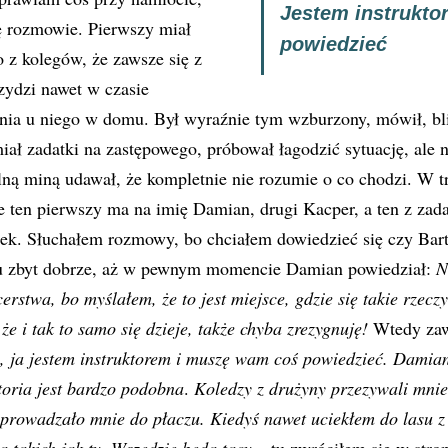
Jestem instrukt
ę rozmowie. Pierwszy miał
powiedzieć
o z kolegów, że zawsze się z
zydzi nawet w czasie
ia u niego w domu. Był wyraźnie tym wzburzony, mówił, blis
iał zadatki na zastępowego, próbował łagodzić sytuację, ale n
lną miną udawał, że kompletnie nie rozumie o co chodzi. W 
e ten pierwszy ma na imię Damian, drugi Kacper, a ten z zad
ek. Słuchałem rozmowy, bo chciałem dowiedzieć się czy Bart
mu zbyt dobrze, aż w pewnym momencie Damian powiedział:
N
rstwa, bo myślałem, że to jest miejsce, gdzie się takie rzeczy
 że i tak to samo się dzieje, także chyba zrezygnuję!
Wtedy za
e, ja jestem instruktorem i muszę wam coś powiedzieć. Damian
oria jest bardzo podobna
.
Koledzy z drużyny przezywali mnie
prowadzało mnie do płaczu. Kiedyś nawet uciekłem do lasu z 