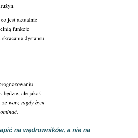
drużyn.
o jest aktualnie
ełnią funkcje
ć skracanie dystansu
 prognozowaniu
 będzie, ale jakoś
, że
wow, nigdy bym
apominać
.
gapić na wędrowników, a nie na