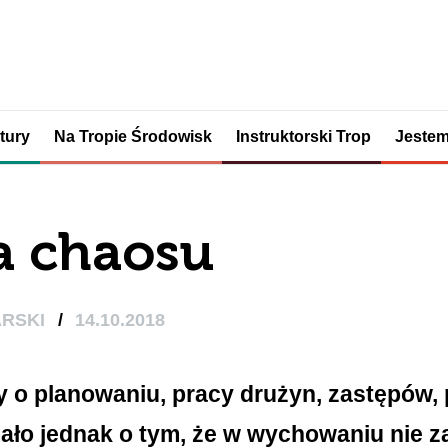
tury
Na Tropie Środowisk
Instruktorski Trop
Jestem
a chaosu
ARSKI
/
14.10.2018
o planowaniu, pracy drużyn, zastępów, 
mało jednak o tym, że w wychowaniu nie z