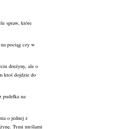
le spraw, które
e na pociąg czy w
ciu drużyny, ale o
im ktoś dojdzie do
z pudełka na
ia o jednej z
użynę. Tymi myślami