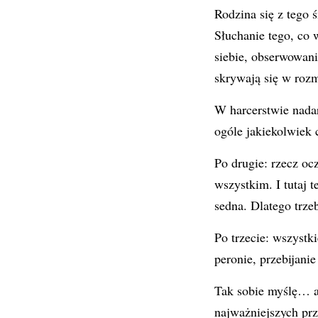
Rodzina się z tego ś
Słuchanie tego, c
siebie, obserwowani
skrywają się w roz
W harcerstwie nadar
ogóle jakiekolwiek c
Po drugie: rzecz oc
wszystkim. I tutaj t
sedna. Dlatego trze
Po trzecie: wszystk
peronie, przebijani
Tak sobie myślę… a 
najważniejszych pr