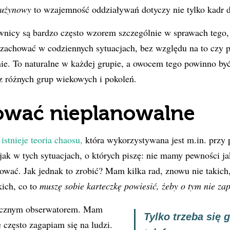
rużynowy
to wzajemność oddziaływań dotyczy nie tylko kadr 
nicy są bardzo często wzorem szczególnie w sprawach tego, c
 zachować w codziennych sytuacjach, bez względu na to czy p
 nie. To naturalne w każdej grupie, a owocem tego powinno by
z różnych grup wiekowych i pokoleń.
ować nieplanowalne
h
istnieje teoria chaosu,
która wykorzystywana jest m.in. przy
jak w tych sytuacjach, o których piszę: nie mamy pewności jak
wać. Jak jednak to zrobić? Mam kilka rad, znowu nie takich
akich, co to
muszę sobie karteczkę powiesić, żeby o tym nie z
bacznym obserwatorem. Mam
Tylko trzeba się 
 często zagapiam się na ludzi.