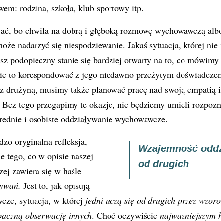
m: rodzina, szkoła, klub sportowy itp.
ć, bo chwila na dobrą i głęboką rozmowę wychowawczą albo
e nadarzyć się niespodziewanie. Jakaś sytuacja, której nie 
sz podopieczny stanie się bardziej otwarty na to, co mówimy
zie to korespondować z jego niedawno przeżytym doświadcze
z drużyną, musimy także planować pracę nad swoją empatią i
. Bez tego przegapimy te okazje, nie będziemy umieli rozpo
ednie i osobiste oddziaływanie wychowawcze.
rdzo oryginalna refleksja,
Wzajemność oddzi
e tego, co w opisie naszej
od drugich
j zawiera się w haśle
ływań.
Jest to, jak opisują
ze, sytuacja, w której
jedni uczą się od drugich przez wzor
 baczną obserwację innych
. Choć oczywiście
najważniejszym 