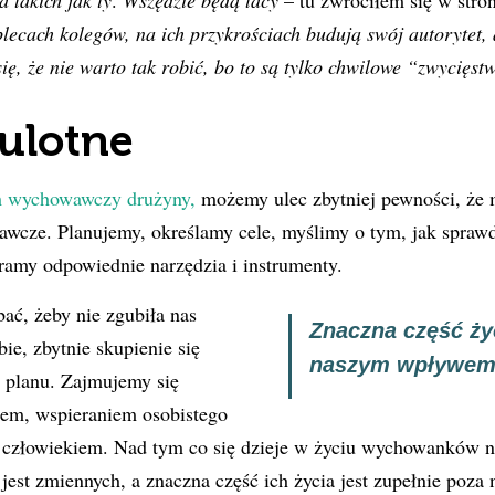
a takich jak ty
.
Wszędzie będą tacy
– tu zwróciłem się w stro
plecach kolegów, na ich przykrościach budują swój autorytet,
ię, że nie warto tak robić, bo to są tylko chwilowe “zwycięst
ulotne
 wychowawczy drużyny,
możemy ulec zbytniej pewności, że 
wcze. Planujemy, określamy cele, myślimy o tym, jak sprawd
ramy odpowiednie narzędzia i instrumenty.
ać, żeby nie zgubiła nas
Znaczna część ż
ie, zbytnie skupienie się
naszym wpływe
ji planu. Zajmujemy się
em, wspieraniem osobistego
z człowiekiem. Nad tym co się dzieje w życiu wychowanków n
 jest zmiennych, a znaczna część ich życia jest zupełnie poza