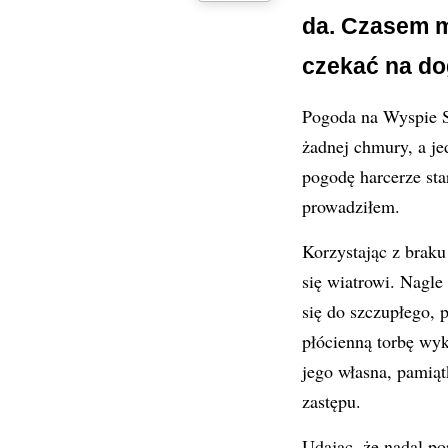
da. Czasem mu
czekać na do
Pogoda na Wyspie S
żadnej chmury, a je
pogodę harcerze star
prowadziłem.
Korzystając z braku
się wiatrowi. Nagle
się do szczupłego, 
płócienną torbę wyk
jego własna, pamiąt
zastępu.
Udając, że nadal p