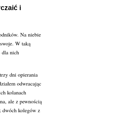
czaić i
odników. Na niebie
 swoje. W taką
 dla nich
rzy dni opierania
działem odwracając
ich kolanach
na, ale z pewnością
ok dwóch kolegów z