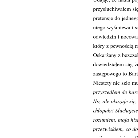
przysłuchiwałem si
pretensje do jedneg
niego wyśmiewa i s
odwiedzin i nocowan
który z pewnością m
Oskarżany z bezcze
dowiedziałem się, ż
zastępowego to Bart
Niestety nie szło 
przyszedłem do harce
No, ale okazuje się,
chłopaki! Słuchajci
rozumiem, moja hist
przezwiskiem, co do