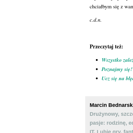
chciałbym się z wam
c.d.n.
Przeczytaj też:
Wszystko zale
Poznajmy się
Ucz się na bł
Marcin Bednarsk
Drużynowy, szcze
pasje: rodzinę, 
IT. Lubię gry, fan