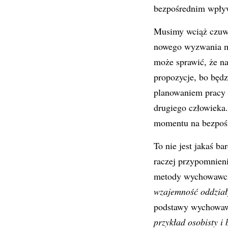
bezpośrednim wpływe
Musimy wciąż czuwa
nowego wyzwania moż
może sprawić, że na
propozycje, bo będ
planowaniem pracy 
drugiego człowieka
momentu na bezpośr
To nie jest jakaś ba
raczej przypomnieni
metody wychowawcze
wzajemność oddzia
podstawy wychowawc
przykład osobisty i