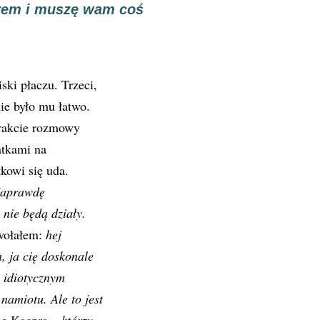
orem i muszę wam coś
ki płaczu. Trzeci,
ie było mu łatwo.
trakcie rozmowy
atkami na
kowi się uda.
aprawdę
 nie będą działy.
wołałem:
hej
, ja cię doskonale
 idiotycznym
namiotu. Ale to jest