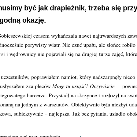
simy być jak drapieżnik, trzeba się przy
godną okazję.
obieszewskiej czasem wykańczała nawet najtrwardszych zaw
dnocześnie porywisty wiatr. Nie czuć upału, ale słońce robiło
si i wędrownicy nie pojawiali się na drugiej turze zajęć, które
 uczestników, poprawiałem namiot, który nadszarpnęły nieco t
 usłyszałem zza pleców
Mogę tu usiąść? Oczywiście –
powie
piegowatego harcerza. Przysiadł na skrzynce i rozłożył na swo
onaną na jednym z warsztatów. Obiektywnie była niezbyt uda
kowa, subiektywnie – najlepsza
.
Już bez pytania, usiadło ob
oprawiam coś przy namiocie,