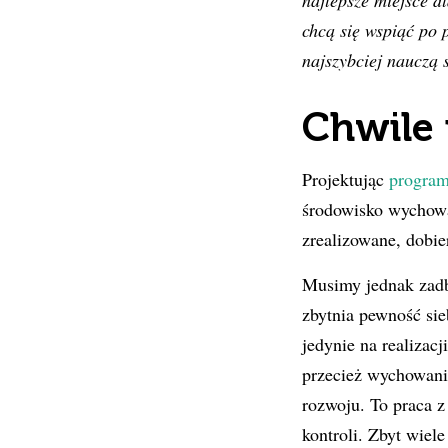
najlepsze miejsce dl
chcą się wspiąć po 
najszybciej nauczą s
Chwile 
Projektując
program
środowisko wychowa
zrealizowane, dobie
Musimy jednak zadb
zbytnia pewność sieb
jedynie na realizac
przecież wychowani
rozwoju. To praca 
kontroli. Zbyt wiele