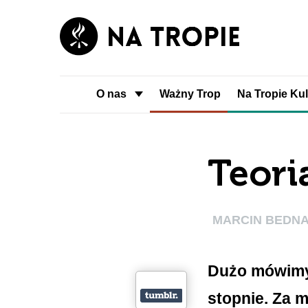
O nas
Ważny Trop
Na Tropie Kul
Teori
MARCIN BEDN
Dużo mówimy 
stopnie. Za 