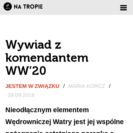
Zmi
nawi
Wywiad z
komendantem
WW’20
JESTEM W ZWIĄZKU
/
MARIA KORCZ
/
29.09.2019
Nieodłącznym elementem
Wędrowniczej Watry jest jej wspólne