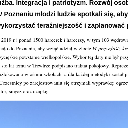
łużba. Integracja i patriotyzm. Rozwój osob
W Poznaniu młodzi ludzie spotkali się, a
wykorzystać teraźniejszość i zaplanować 
o 2019 r.) ponad 1500 harcerek i harcerzy, w tym 103 wędro
hało do Poznania, aby wziąć udział w zlocie
W przyszłość, kr
cięskie powstanie wielkopolskie. Wybór tej daty nie był pr
o sto lat temu w Trewirze podpisano traktat pokojowy. Reprez
ozlokowano w ośmiu szkołach, a dla każdej metodyki został 
Uczestnicy po zarejestrowaniu się otrzymali wyprawkę: ogrze
ator, smycz oraz czapkę.