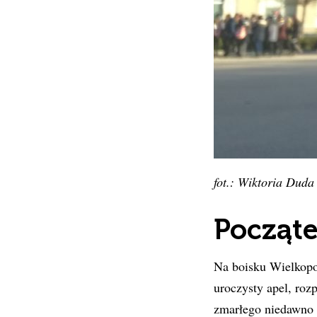
fot.: Wiktoria Duda
Począt
Na boisku Wielkopo
uroczysty apel, roz
zmarłego niedawno 