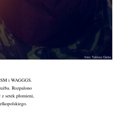
h WOSM i WAGGGS.
łużba. Rozpalono
 z setek płomieni,
elkopolskiego.