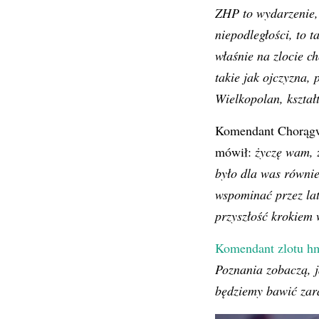
ZHP to wydarzenie, 
niepodległości, to 
właśnie na zlocie c
takie jak ojczyzna,
Wielkopolan, kształ
Komendant Chorągw
mówił:
życzę wam, ż
było dla was równie
wspominać przez lat
przyszłość krokiem 
Komendant zlotu hm
Poznania zobaczą, ja
będziemy bawić zar