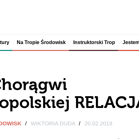
tury
Na Tropie Środowisk
Instruktorski Trop
Jestem
Chorągwi
opolskiej RELACJ
ODOWISK
/
WIKTORIA DUDA
/
20.02.2019