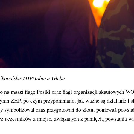
elkopolska ZHP/Tobiasz Gleba
to na maszt flagę Poslki oraz flagi organizacji skautowyc
ymn ZHP, po czym przypomniano, jak ważne są działanie i s
ry symbolizował czas przygotowań do zlotu, ponieważ powstał
z uczestników z miejsc, związanych z pamięcią powstania wi