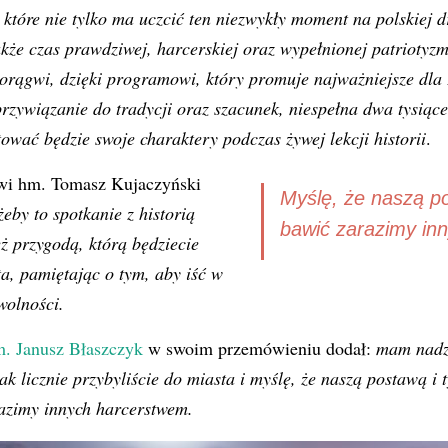
które nie tylko ma uczcić ten niezwykły moment na polskiej 
także czas prawdziwej, harcerskiej oraz wypełnionej patriotyz
horągwi, dzięki programowi, który promuje najważniejsze dla
 przywiązanie do tradycji oraz szacunek, niespełna dwa tysiąc
tować będzie swoje charaktery podczas żywej lekcji historii
.
i hm. Tomasz Kujaczyński
Myślę, że naszą po
eby to spotkanie z historią
bawić zarazimy in
ż przygodą, którą będziecie
a, pamiętając o tym, aby iść w
wolności.
. Janusz Błaszczyk
w swoim przemówieniu dodał:
mam nadzi
k licznie przybyliście do miasta i myślę, że naszą postawą i t
azimy innych harcerstwem.