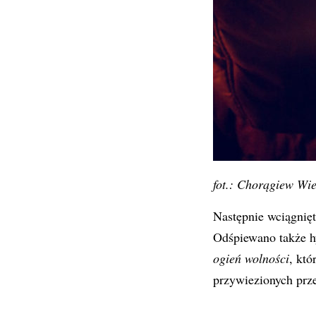
fot.: Chorągiew Wi
Następnie wciągnię
Odśpiewano także h
ogień wolności
, któ
przywiezionych prze