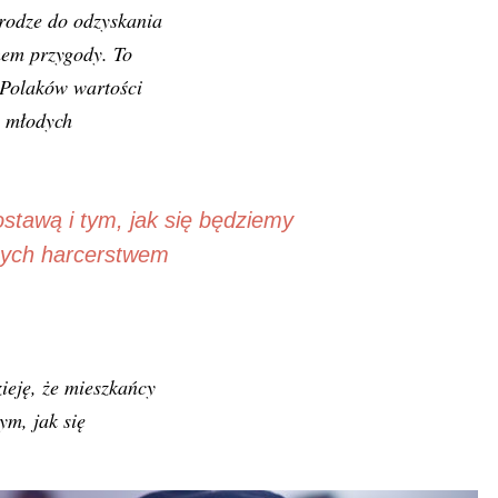
drodze do odzyskania
mem przygody. To
 Polaków wartości
e młodych
stawą i tym, jak się będziemy
nych harcerstwem
eję, że mieszkańcy
ym, jak się