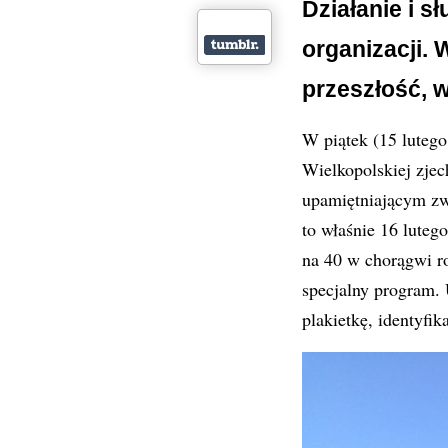
Działanie i s
organizacji. 
przeszłość, 
W piątek (15 luteg
Wielkopolskiej zjec
upamiętniającym zwy
to właśnie 16 luteg
na 40 w chorągwi r
specjalny program. 
plakietkę, identyfik