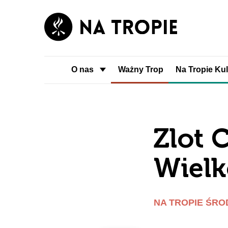
O nas
Ważny Trop
Na Tropie Kul
Zlot 
Wielk
NA TROPIE ŚR