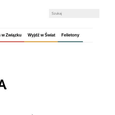
 w Związku
Wyjdź w Świat
Felietony
A