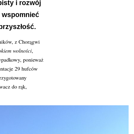
isty i rozwój
by wspomnieć
przyszłość.
wników, z Chorągwi
okiem wolności
,
zypadkowy, ponieważ
entacje 29 hufców
przygotowany
wacz do rąk,