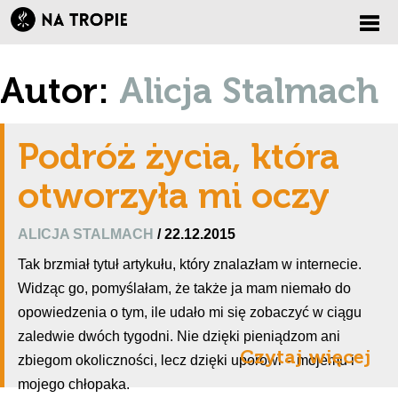
Zmi
Autor:
Alicja Stalmach
nawi
Podróż życia, która
otworzyła mi oczy
ALICJA STALMACH
/ 22.12.2015
Tak brzmiał tytuł artykułu, który znalazłam w internecie.
Widząc go, pomyślałam, że także ja mam niemało do
opowiedzenia o tym, ile udało mi się zobaczyć w ciągu
zaledwie dwóch tygodni. Nie dzięki pieniądzom ani
Czytaj więcej
zbiegom okoliczności, lecz dzięki uporowi – mojemu i
mojego chłopaka.