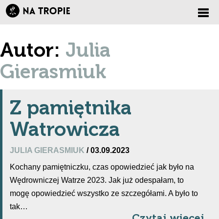
Zmi
Autor:
Julia
nawi
Gierasmiuk
Z pamiętnika
Watrowicza
JULIA GIERASMIUK
/ 03.09.2023
Kochany pamiętniczku, czas opowiedzieć jak było na
Wędrowniczej Watrze 2023. Jak już odespałam, to
mogę opowiedzieć wszystko ze szczegółami. A było to
tak…
Czytaj więcej