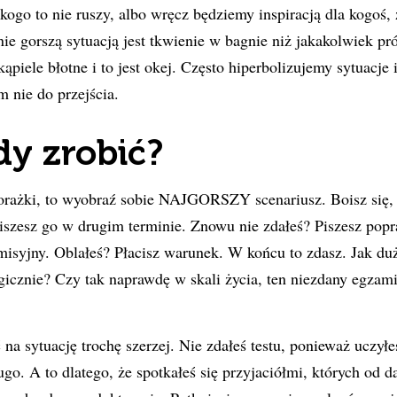
ikogo to nie ruszy, albo wręcz będziemy inspiracją dla kogoś,
nie gorszą sytuacją jest tkwienie w bagnie niż jakakolwiek pr
ąpiele błotne i to jest okej. Często hiperbolizujemy sytuacje 
m nie do przejścia.
y zrobić?
porażki, to wyobraź sobie NAJGORSZY scenariusz. Boisz się, ż
iszesz go w drugim terminie. Znowu nie zdałeś? Piszesz pop
isyjny. Oblałeś? Płacisz warunek. W końcu to zdasz. Jak duż
agicznie? Czy tak naprawdę w skali życia, ten niezdany egzami
na sytuację trochę szerzej. Nie zdałeś testu, ponieważ uczyłe
go. A to dlatego, że spotkałeś się przyjaciółmi, których od d