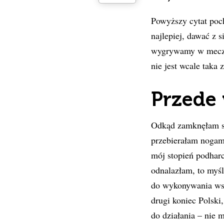
Powyższy cytat poc
najlepiej, dawać z 
wygrywamy w meczu 
nie jest wcale taka
Przede 
Odkąd zamknęłam st
przebierałam nogam
mój stopień podharc
odnalazłam, to myśl
do wykonywania wszy
drugi koniec Polski
do działania – nie 