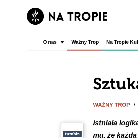
O nas
Ważny Trop
Na Tropie Kul
Sztuk
WAŻNY TROP
/
Istniała logi
mu, że każda