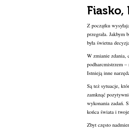
Fiasko,
Z początku wysyłaj
przegrała. Jakbym b
była świetna decyzj
W zmianie zdania, c
podharcmistrzem – n
Istnieją inne narzęd
Są też sytuacje, któ
zamknąć pozytywnie,
wykonania zadań. Sy
końca świata i twoje
Zbyt często nadmier