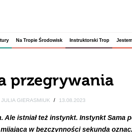
tury
Na Tropie Środowisk
Instruktorski Trop
Jestem
a przegrywania
JULIA GIERASMIUK
/
13.08.2023
ka. Ale istniał też instynkt. Instynkt Sama
 mijająca w bezczynności sekunda oznac