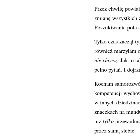
Przez chwilę powiał
zmianę wszystkich z
Poszukiwania pola d
Tylko czas zaczął t
również marzyłam o
nie chcesz
. Jak to t
pełno pytań. I dojr
Kocham samorozwój,
kompetencji wychowa
w innych dziedzinac
znaczkach na mundu
niż
tylko
przewodnicz
przez samą siebie.