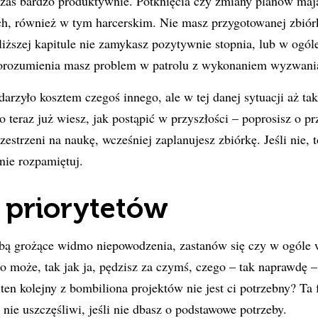
czas bardzo produktywnie. Potknięcia czy zmiany planów maj
h, również w tym harcerskim. Nie masz przygotowanej zbiórk
liższej kapitule nie zamykasz pozytywnie stopnia, lub w ogóle
orozumienia masz problem w patrolu z wykonaniem wyzwania
rzyło kosztem czegoś innego, ale w tej danej sytuacji aż tak
 to teraz już wiesz, jak postąpić w przyszłości – poprosisz o p
estrzeni na naukę, wcześniej zaplanujesz zbiórkę. Jeśli nie, t
nie rozpamiętuj.
 priorytetów
obą grożące widmo niepowodzenia, zastanów się czy w ogóle 
 może, tak jak ja, pędzisz za czymś, czego – tak naprawdę – 
ten kolejny z bombiliona projektów nie jest ci potrzebny? Ta 
nie uszczęśliwi, jeśli nie dbasz o podstawowe potrzeby.