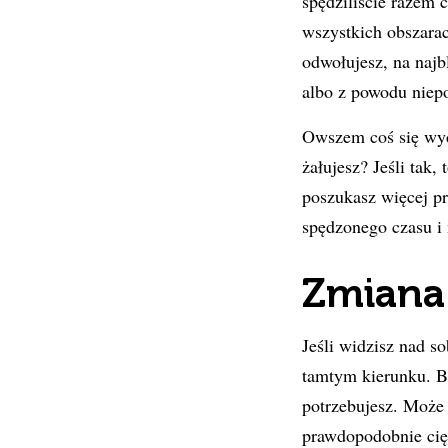
spędziliście razem 
wszystkich obszarac
odwołujesz, na najb
albo z powodu niep
Owszem coś się wyda
żałujesz? Jeśli tak,
poszukasz więcej prz
spędzonego czasu i 
Zmiana
Jeśli widzisz nad s
tamtym kierunku. Bo
potrzebujesz. Może 
prawdopodobnie cię 