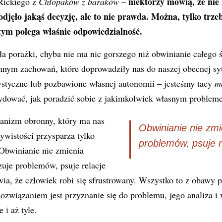
niektórzy mówią, że nie
 Rickiego z
Chłopaków z baraków
–
odjęło jakąś decyzję, ale to nie prawda. Można, tylko trze
tym polega właśnie odpowiedzialność.
ła porażki, chyba nie ma nic gorszego niż obwinianie całego ś
innym zachowań, które doprowadziły nas do naszej obecnej sy
ystyczne lub pozbawione własnej autonomii – jesteśmy tacy
ma
cydować, jak poradzić sobie z jakimkolwiek własnym problem
anizm obronny, który ma nas
Obwinianie nie zmie
zywistości przysparza tylko
problemów, psuje r
Obwinianie nie zmienia
ązuje problemów, psuje relacje
wia, że człowiek robi się sfrustrowany. Wszystko to z obawy 
związaniem jest przyznanie się do problemu, jego analiza i 
 i aż tyle.