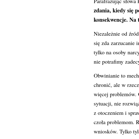
Parafrazując słowa
zdania, kiedy się p
konsekwencje. Na 
Niezależnie od źród
się zda zarzucanie 
tylko na osoby narc
nie potrafimy zade
Obwinianie to mech
chronić, ale w rzec
więcej problemów. 
sytuacji, nie rozwi
z otoczeniem i spra
czoła problemom. Ro
wniosków. Tylko tyle