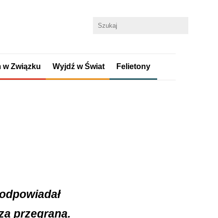
 w Związku
Wyjdź w Świat
Felietony
 podpowiadał
za przegraną.