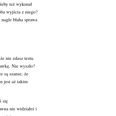
 żeby też wykonał
óba wyjścia z niego?
i nagle błaha sprawa
e nie zdasz testu.
rawkę. Nie wyszło?
e są szanse, że
n jest aż takim
ś się
awna nie widziałeś i