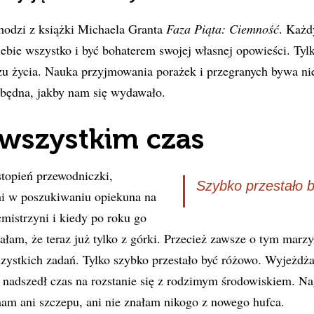
hodzi z książki Michaela Granta
Faza Piąta: Ciemność
. Każdy
siebie wszystko i być bohaterem swojej własnej opowieści. Tyl
życia. Nauka przyjmowania porażek i przegranych bywa nie
 zbędna, jakby nam się wydawało.
wszystkim czas
opień przewodniczki,
Szybko przestało 
i w poszukiwaniu opiekuna na
mistrzyni i kiedy po roku go
ałam, że teraz już tylko z górki. Przecież zawsze o tym mar
stkich zadań. Tylko szybko przestało być różowo. Wyjeżdżaj
, nadszedł czas na rozstanie się z rodzimym środowiskiem. Na
mam ani szczepu, ani nie znałam nikogo z nowego hufca.