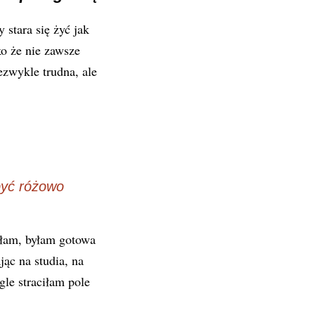
 stara się żyć jak
ko że nie zawsze
zwykle trudna, ale
być różowo
zyłam, byłam gotowa
ąc na studia, na
gle straciłam pole