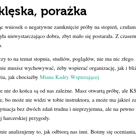
 klęska, porażka
ąc wniosek o negatywne zamknięcie próby na stopień, czułam
yła niewystarczająco dobra, zbyt mało się postarała. Z czase
a.
zy to na temat stopnia, studiów, poglądów, nie ma nic złego
ie musisz wychowywać, żeby wspierać organizację, jak i bli
zia, jak chociażby
Miana Kadry Wspierającej.
re nie do końca są od nas zależne. Masz otwartą próbę, ale KS
 bo może nie widzi w tobie instruktora, a może ma jakieś z
tuacja bez dwóch zdań trudna i nieprzyjemna, ale na pewno 
j harcerskiej przygody.
nie analizujemy to, jak odbiorą nas inni. Boimy się oceniania