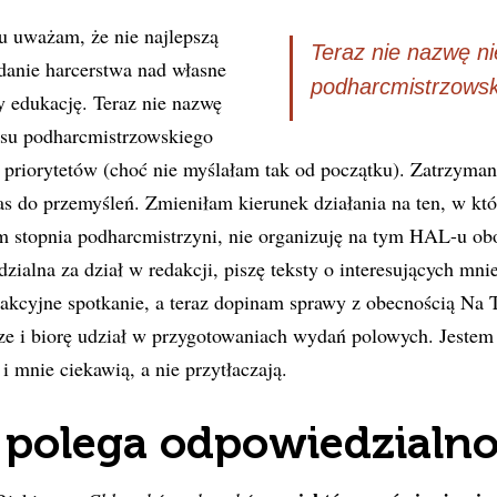
u uważam, że nie najlepszą
Teraz nie nazwę n
adanie harcerstwa nad własne
podharcmistrzowsk
y edukację. Teraz nie nazwę
su podharcmistrzowskiego
 priorytetów (choć nie myślałam tak od początku). Zatrzymani
s do przemyśleń. Zmieniłam kierunek działania na ten, w któ
m stopnia podharcmistrzyni, nie organizuję na tym HAL-u ob
zialna za dział w redakcji, piszę teksty o interesujących mni
akcyjne spotkanie, a teraz dopinam sprawy z obecnością Na T
e i biorę udział w przygotowaniach wydań polowych. Jestem n
i mnie ciekawią, a nie przytłaczają.
 polega odpowiedzialno