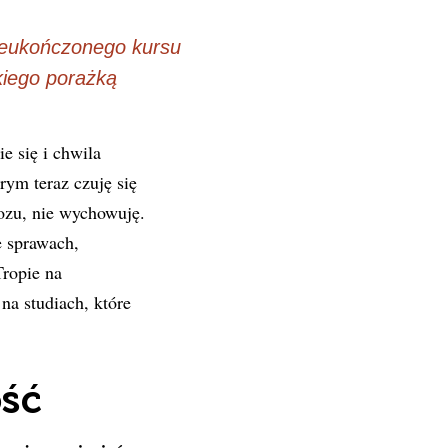
ieukończonego kursu
iego porażką
e się i chwila
rym teraz czuję się
ozu, nie wychowuję.
e sprawach,
ropie na
a studiach, które
ść