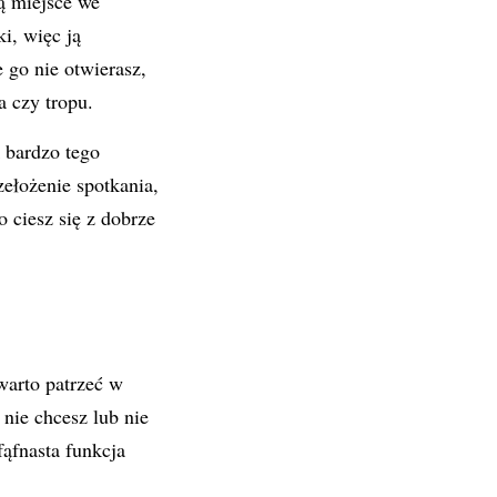
ą miejsce we
i, więc ją
 go nie otwierasz,
 czy tropu.
 bardzo tego
rzełożenie spotkania,
o ciesz się z dobrze
warto patrzeć w
nie chcesz lub nie
fąfnasta funkcja