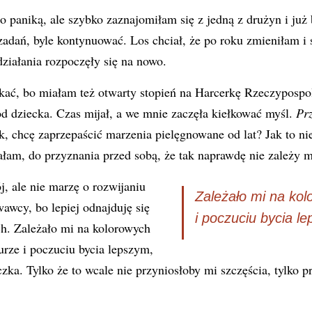
o paniką, ale szybko zaznajomiłam się z jedną z drużyn i już
adań, byle kontynuować. Los chciał, że po roku zmieniłam i s
ziałania rozpoczęły się na nowo.
ykać, bo miałam też otwarty stopień na Harcerkę Rzeczypospol
d dziecka. Czas mijał, a we mnie zaczęła kiełkować myśl.
Prz
ak, chcę zaprzepaścić marzenia pielęgnowane od lat? Jak to ni
załam, do przyznania przed sobą, że tak naprawdę nie zależy m
 ale nie marzę o rozwijaniu
Zależało mi na ko
wcy, bo lepiej odnajduję się
i poczuciu bycia l
h. Zależało mi na kolorowych
rze i poczuciu bycia lepszym,
ka. Tylko że to wcale nie przyniosłoby mi szczęścia, tylko p