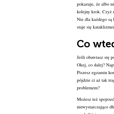
pokazuje, że albo n
kolejny krok. Czyż 
Nie dla każdego są k
staje się kataklizme
Co wted
Jeśli obawiasz się 
Okej, co dalej? Nap
Piszesz egzamin kom
pójdzie ci aż tak tr
problemem?
Możesz też spojrzeć 
niewystarczająco dłu