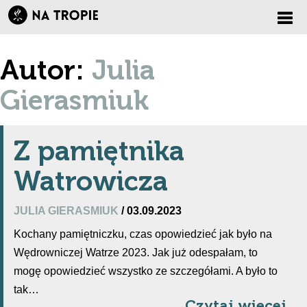
Zmi
Autor:
Julia
nawi
Gierasmiuk
Z pamiętnika
Watrowicza
JULIA GIERASMIUK
/ 03.09.2023
Kochany pamiętniczku, czas opowiedzieć jak było na
Wędrowniczej Watrze 2023. Jak już odespałam, to
mogę opowiedzieć wszystko ze szczegółami. A było to
tak…
Czytaj więcej