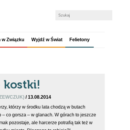
 w Związku
Wyjdź w Świat
Felietony
 kostki!
SZEWCZUK)
/ 13.08.2014
rzy, którzy w środku lata chodzą w butach
b – co gorsza – w glanach. W górach to jeszcze
mak pozostaje, ale harcerze potrafią tak też w