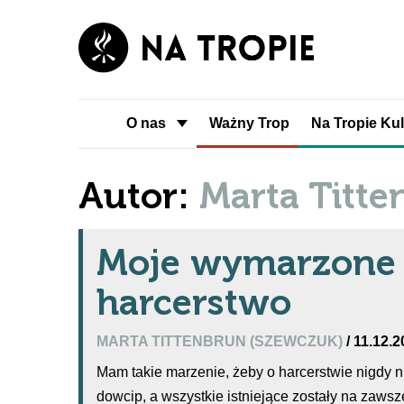
O nas
Ważny Trop
Na Tropie Kul
Autor:
Marta Titt
Moje wymarzone
harcerstwo
MARTA TITTENBRUN (SZEWCZUK)
/ 11.12.
Mam takie marzenie, żeby o harcerstwie nigdy n
dowcip, a wszystkie istniejące zostały na zaws