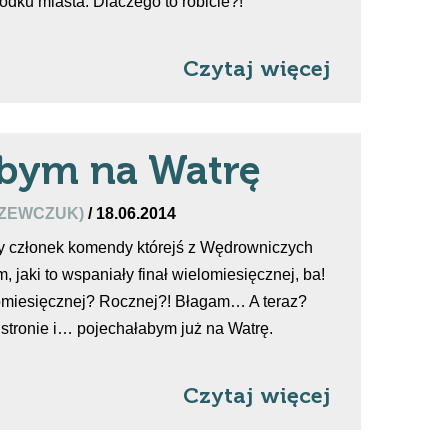
rodku miasta. Dlaczego to robicie?!
Czytaj więcej
abym na Watrę
SZEWCZUK)
/ 18.06.2014
dy członek komendy którejś z Wędrowniczych
, jaki to wspaniały finał wielomiesięcznej, ba!
lomiesięcznej? Rocznej?! Błagam… A teraz?
j stronie i… pojechałabym już na Watrę.
Czytaj więcej