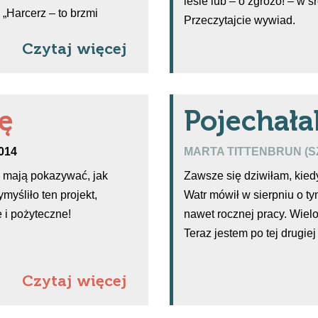
lesie lub – o zgrozo! – w ś
„Harcerz – to brzmi
Przeczytajcie wywiad.
Czytaj więcej
ę
Pojechał
2014
MARTA TITTENBRUN (
e mają pokazywać, jak
Zawsze się dziwiłam, kie
myśliło ten projekt,
Watr mówił w sierpniu o tym
 i pożyteczne!
nawet rocznej pracy. Wie
Teraz jestem po tej drugie
Czytaj więcej