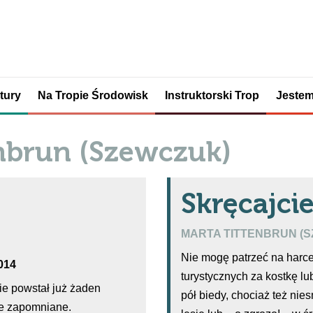
tury
Na Tropie Środowisk
Instruktorski Trop
Jestem
enbrun (Szewczuk)
Skręcajcie
MARTA TITTENBRUN (
Nie mogę patrzeć na harce
2014
turystycznych za kostkę lu
ie powstał już żaden
pół biedy, chociaż też nies
ze zapomniane.