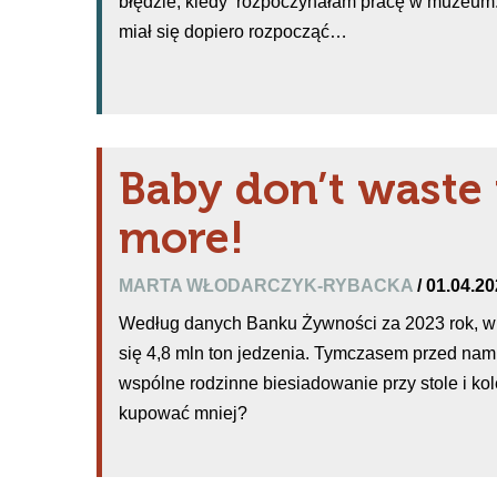
błędzie, kiedy rozpoczynałam pracę w muzeum.
miał się dopiero rozpocząć…
Baby don’t waste
more!
MARTA WŁODARCZYK-RYBACKA
/ 01.04.2
Według danych Banku Żywności za 2023 rok, w 
się 4,8 mln ton jedzenia. Tymczasem przed nam
wspólne rodzinne biesiadowanie przy stole i kol
kupować mniej?