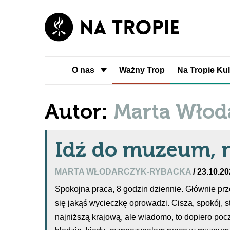
O nas
Ważny Trop
Na Tropie Kul
Autor:
Marta Włod
Idź do muzeum, 
MARTA WŁODARCZYK-RYBACKA
/ 23.10.2
Spokojna praca, 8 godzin dziennie. Głównie p
się jakąś wycieczkę oprowadzi. Cisza, spokój, st
najniższą krajową, ale wiadomo, to dopiero poc