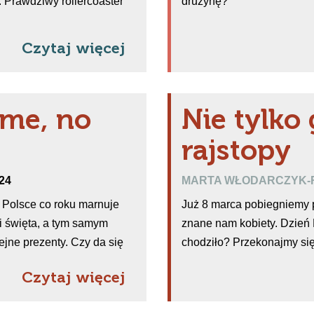
 Prawdziwy rollercoaster
drużynę?
Czytaj więcej
 me, no
Nie tylko 
rajstopy
024
MARTA WŁODARCZYK
Polsce co roku marnuje
Już 8 marca pobiegniemy p
i święta, a tym samym
znane nam kobiety. Dzień 
ejne prezenty. Czy da się
chodziło? Przekonajmy się
Czytaj więcej