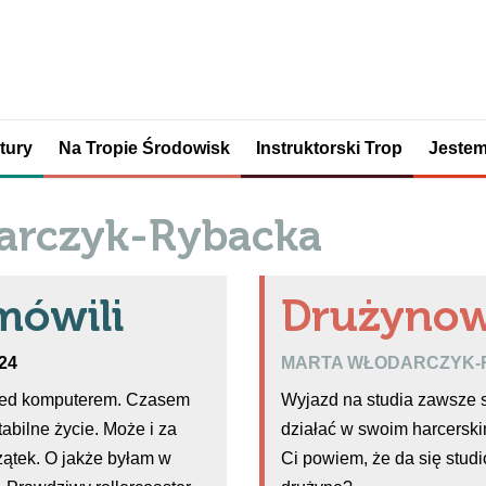
tury
Na Tropie Środowisk
Instruktorski Trop
Jestem
arczyk-Rybacka
mówili
Drużynow
024
MARTA WŁODARCZYK
rzed komputerem. Czasem
Wyjazd na studia zawsze s
abilne życie. Może i za
działać w swoim harcerskim
zątek. O jakże byłam w
Ci powiem, że da się stud