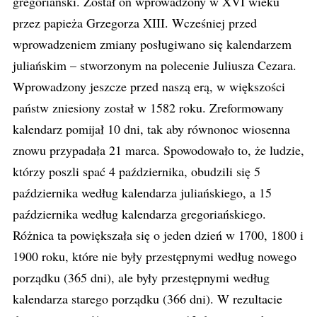
gregoriański. Został on wprowadzony w XVI wieku
przez papieża Grzegorza XIII. Wcześniej przed
wprowadzeniem zmiany posługiwano się kalendarzem
juliańskim – stworzonym na polecenie Juliusza Cezara.
Wprowadzony jeszcze przed naszą erą, w większości
państw zniesiony został w 1582 roku. Zreformowany
kalendarz pomijał 10 dni, tak aby równonoc wiosenna
znowu przypadała 21 marca. Spowodowało to, że ludzie,
którzy poszli spać 4 października, obudzili się 5
października według kalendarza juliańskiego, a 15
października według kalendarza gregoriańskiego.
Różnica ta powiększała się o jeden dzień w 1700, 1800 i
1900 roku, które nie były przestępnymi według nowego
porządku (365 dni), ale były przestępnymi według
kalendarza starego porządku (366 dni). W rezultacie