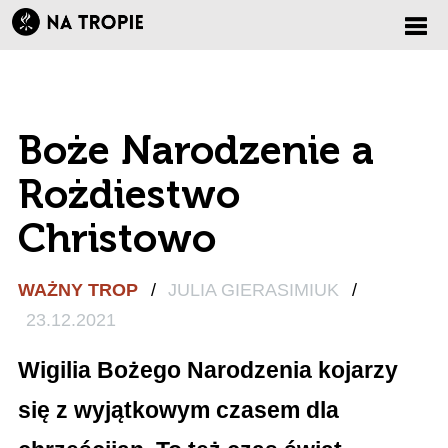
Zmi
nawi
Boże Narodzenie a
Rożdiestwo
Christowo
WAŻNY TROP
/
JULIA GIERASIMIUK
/
23.12.2021
Wigilia Bożego Narodzenia kojarzy
się z wyjątkowym czasem dla