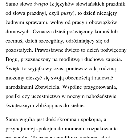
Samo słowo
święto
(z języków słowiańskich prazdnik –
od słowa prazdnyj, czyli
pusty
), to dzień niezajęty
żadnymi sprawami, wolny od pracy i obowiązków
domowych. Oznacza dzień poświęcony komuś lub
czemuś, dzień szczególny, odróżniający się od
pozostałych. Prawosławne święto to dzień poświęcony
Bogu, przeznaczony na modlitwę i duchowe zajęcia.
Święta to wyjątkowy czas, ponieważ całą rodziną
możemy cieszyć się swoją obecnością i radować
narodzinami Zbawiciela. Wspólne przygotowania,
posiłki czy uczestnictwo w nocnym nabożeństwie
świątecznym zbliżają nas do siebie.
Sama wigilia jest dość skromna i spokojna, a
przynajmniej spokojna do momentu rozpakowania
prezentów. To czas na modlitwę, zadumę, ale i