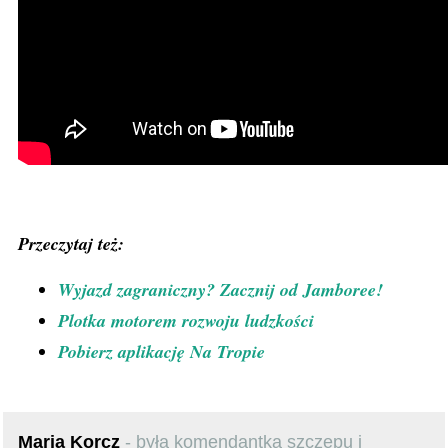
Przeczytaj też:
Wyjazd zagraniczny? Zacznij od Jamboree!
Plotka motorem rozwoju ludzkości
Pobierz aplikację Na Tropie
Maria Korcz
- była komendantką szczepu i