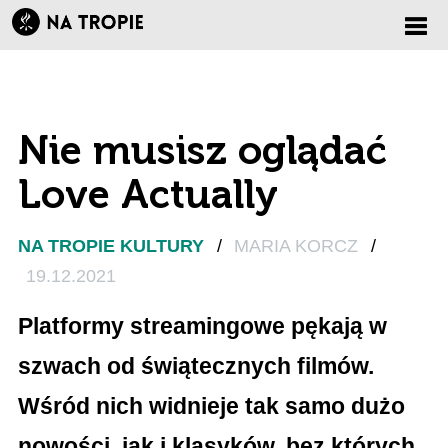
Zmi
nawi
Nie musisz oglądać
Love Actually
NA TROPIE KULTURY
/
MARIA KORCZ
/
19.12.2021
Platformy streamingowe pękają w
szwach od świątecznych filmów.
Wśród nich widnieje tak samo dużo
nowości, jak i klasyków, bez których