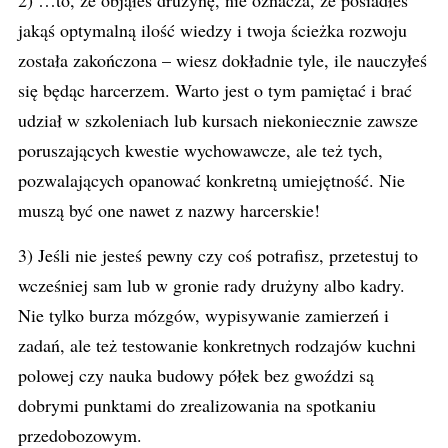
2) …to, że objąłeś drużynę, nie oznacza, że posiadłeś
jakąś optymalną ilość wiedzy i twoja ścieżka rozwoju
została zakończona – wiesz dokładnie tyle, ile nauczyłeś
się będąc harcerzem. Warto jest o tym pamiętać i brać
udział w szkoleniach lub kursach niekoniecznie zawsze
poruszających kwestie wychowawcze, ale też tych,
pozwalających opanować konkretną umiejętność. Nie
muszą być one nawet z nazwy harcerskie!
3) Jeśli nie jesteś pewny czy coś potrafisz, przetestuj to
wcześniej sam lub w gronie rady drużyny albo kadry.
Nie tylko burza mózgów, wypisywanie zamierzeń i
zadań, ale też testowanie konkretnych rodzajów kuchni
polowej czy nauka budowy półek bez gwoździ są
dobrymi punktami do zrealizowania na spotkaniu
przedobozowym.