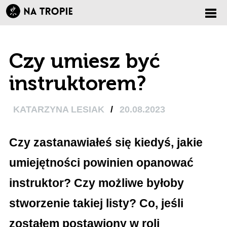
Zmi
Czy umiesz być
nawi
instruktorem?
KATARZYNA LESIAK
/
20.08.2023
Czy zastanawiałeś się kiedyś, jakie
umiejętności powinien opanować
instruktor? Czy możliwe byłoby
stworzenie takiej listy? Co, jeśli
zostałem postawiony w roli