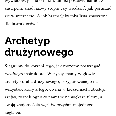
wywiadowcę –ma on m.in. umieć postawić namiot z
zastępem, znać nazwy stopni czy wiedzieć, jak poruszać
się w internecie. A jak brzmiałaby taka lista stworzona
dla instruktorów?
Archetyp
drużynowego
Sięgnijmy do korzeni tego, jak możemy postrzegać
idealnego
instruktora. Wszyscy mamy w głowie
archetyp druha drużynowego, przygotowanego na
wszystko, który z tego, co ma w kieszeniach, zbuduje
szałas, rozpali ognisko nawet w największą ulewę, a
swoją znajomością węzłów przyćmi niejednego
żeglarza.