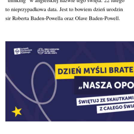
“thinking” w angielskiej nazwie tego święta. 22 lutego
to nieprzypadkowa data. Jest to bowiem dzień urodzin
sir Roberta Baden-Powella oraz Olave Baden-Powell.