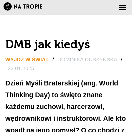
Zmi
nawi
DMB jak kiedyś
WYJDŹ W ŚWIAT
/
DOMINIKA DUSZYŃSKA
/
22.01.2025
Dzień Myśli Braterskiej (ang. World
Thinking Day) to święto znane
każdemu zuchowi, harcerzowi,
wędrownikowi i instruktorowi. Ale kto
wpadł na jego pomysł? O co chodzi z