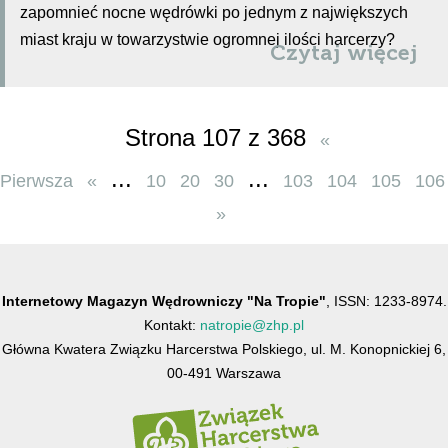
zapomnieć nocne wędrówki po jednym z największych
miast kraju w towarzystwie ogromnej ilości harcerzy?
Czytaj więcej
Strona 107 z 368
«
...
...
Pierwsza
«
10
20
30
103
104
105
106
»
Internetowy Magazyn Wędrowniczy "Na Tropie"
, ISSN: 1233-8974.
Kontakt:
natropie@zhp.pl
Główna Kwatera Związku Harcerstwa Polskiego, ul. M. Konopnickiej 6,
00-491 Warszawa