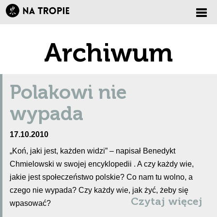
Zmi
Archiwum
nawi
Polakowi nie
wypada
17.10.2010
„Koń, jaki jest, każden widzi” – napisał Benedykt
Chmielowski w swojej encyklopedii . A czy każdy wie,
jakie jest społeczeństwo polskie? Co nam tu wolno, a
czego nie wypada? Czy każdy wie, jak żyć, żeby się
Czytaj więcej
wpasować?