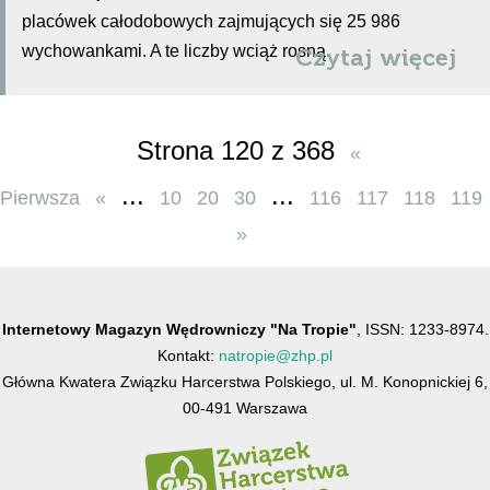
placówek całodobowych zajmujących się 25 986
wychowankami. A te liczby wciąż rosną.
Czytaj więcej
Strona 120 z 368
«
...
...
Pierwsza
«
10
20
30
116
117
118
119
»
Internetowy Magazyn Wędrowniczy "Na Tropie"
, ISSN: 1233-8974.
Kontakt:
natropie@zhp.pl
Główna Kwatera Związku Harcerstwa Polskiego, ul. M. Konopnickiej 6,
00-491 Warszawa