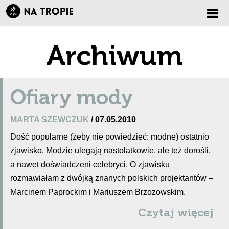
Zmi
Archiwum
nawi
Ofiary mody
MARTA SZEWCZUK
/ 07.05.2010
Dość popularne (żeby nie powiedzieć: modne) ostatnio
zjawisko. Modzie ulegają nastolatkowie, ale też dorośli,
a nawet doświadczeni celebryci. O zjawisku
rozmawiałam z dwójką znanych polskich projektantów –
Marcinem Paprockim i Mariuszem Brzozowskim.
Czytaj więcej