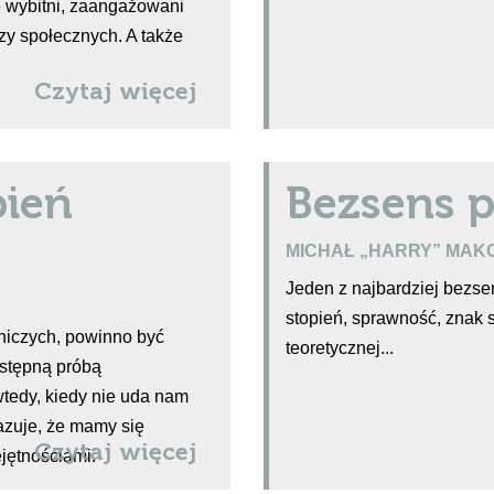
ie wybitni, zaangażowani
czy społecznych. A także
Czytaj więcej
pień
Bezsens p
MICHAŁ „HARRY” MAK
Jeden z najbardziej bezs
stopień, sprawność, znak 
niczych, powinno być
teoretycznej...
stępną próbą
wtedy, kiedy nie uda nam
azuje, że mamy się
Czytaj więcej
jętnościami.