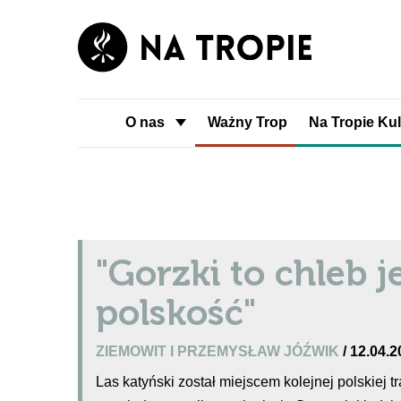
O nas
Ważny Trop
Na Tropie Kul
"Gorzki to chleb j
polskość"
ZIEMOWIT I PRZEMYSŁAW JÓŹWIK
/ 12.04.
Las katyński został miejscem kolejnej polskiej t