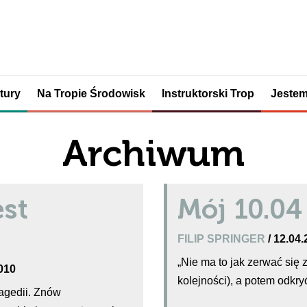
tury
Na Tropie Środowisk
Instruktorski Trop
Jestem
Archiwum
est
Mój 10.04
FILIP SPRINGER
/ 12.04
„Nie ma to jak zerwać się 
2010
kolejności), a potem odkryć
ragedii. Znów