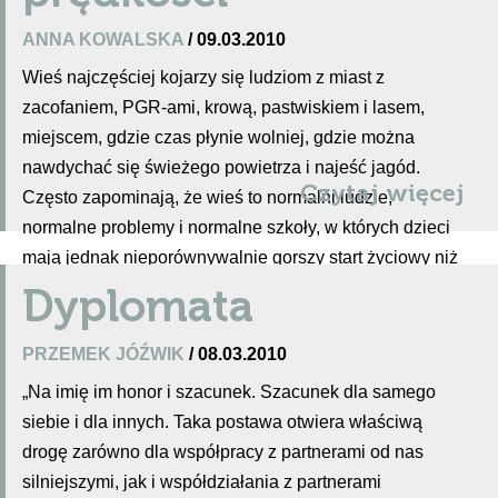
ANNA KOWALSKA
/ 09.03.2010
Wieś najczęściej kojarzy się ludziom z miast z
zacofaniem, PGR-ami, krową, pastwiskiem i lasem,
miejscem, gdzie czas płynie wolniej, gdzie można
nawdychać się świeżego powietrza i najeść jagód.
Czytaj więcej
Często zapominają, że wieś to normalni ludzie,
normalne problemy i normalne szkoły, w których dzieci
mają jednak nieporównywalnie gorszy start życiowy niż
te „miastowe”.
Dyplomata
PRZEMEK JÓŹWIK
/ 08.03.2010
„Na imię im honor i szacunek. Szacunek dla samego
siebie i dla innych. Taka postawa otwiera właściwą
drogę zarówno dla współpracy z partnerami od nas
silniejszymi, jak i współdziałania z partnerami