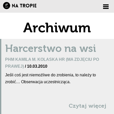
Zmi
Archiwum
nawi
Harcerstwo na wsi
PHM KAMILA M. KOLASKA HR (MA ZDJĘCIU PO
PRAWEJ)
/ 10.03.2010
Jeśli coś jest niemożliwe do zrobienia, to należy to
zrobić… Obserwacja uczestnicząca.
Czytaj więcej