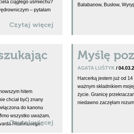
iela ciągłego uśmiechu?
Bałabanow, Busłow, Wyry
wędrowniczym – pytałam
Czytaj więcej
szukając
Myślę poz
AGATA LUŚTYK
/ 04.03.
Harcerką jestem już od 14 
ważnym składnikiem moje
ajnowszym hitem
życie. Granicę przekraczam
nie chciał być) znany
niedawno zaczęłam rozumie
 włączona do kanonu
. Mimo wszystko uważam,
Czytaj więcej
warda Redlińskiego.