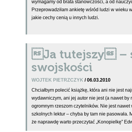
wymagamy od brata stanowczości, a od nauczyc
Przeprowadziłam ankietę wśród ludzi w wieku 
jakie cechy cenią u innych ludzi.
Ja tutejszy – 
swojskości
WOJTEK PIETRZCZYK
/ 06.03.2010
Chciałbym polecić książkę, która ani nie jest n
wydawniczym, ani jej autor nie jest (a nawet by 
ogromnym rzeszom czytelników. Nie jest nawet
szkolnych lektur – chyba by tam nie pasowała
że naprawdę warto przeczytać „Konopielkę” Ed