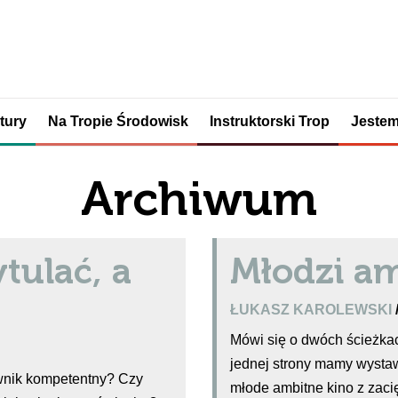
tury
Na Tropie Środowisk
Instruktorski Trop
Jestem
Archiwum
tulać, a
Młodzi am
ŁUKASZ KAROLEWSKI
Mówi się o dwóch ścieżkac
jednej strony mamy wystaw
wnik kompetentny? Czy
młode ambitne kino z zaci