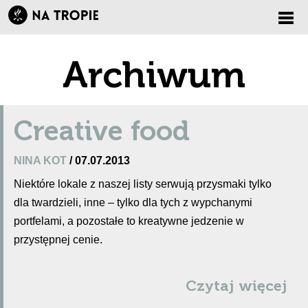
Zmi
Archiwum
nawi
Creative food
NINA KOT
/ 07.07.2013
Niektóre lokale z naszej listy serwują przysmaki tylko
dla twardzieli, inne – tylko dla tych z wypchanymi
portfelami, a pozostałe to kreatywne jedzenie w
przystępnej cenie.
Czytaj więcej