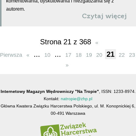
komentowania, dyskutowania i niezgadzania się z
autorem.
Czytaj więcej
Strona 21 z 368
«
...
...
21
Pierwsza
«
10
17
18
19
20
22
23
»
Internetowy Magazyn Wędrowniczy "Na Tropie"
, ISSN: 1233-8974.
Kontakt:
natropie@zhp.pl
Główna Kwatera Związku Harcerstwa Polskiego, ul. M. Konopnickiej 6,
00-491 Warszawa