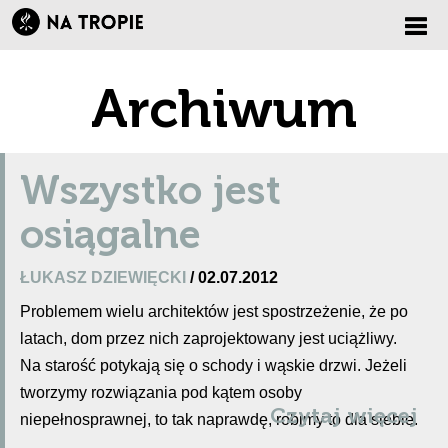
Zmi
Archiwum
nawi
Wszystko jest
osiągalne
ŁUKASZ DZIEWIĘCKI
/ 02.07.2012
Problemem wielu architektów jest spostrzeżenie, że po
latach, dom przez nich zaprojektowany jest uciążliwy.
Na starość potykają się o schody i wąskie drzwi. Jeżeli
tworzymy rozwiązania pod kątem osoby
Czytaj więcej
niepełnosprawnej, to tak naprawdę, robimy to dla siebie.