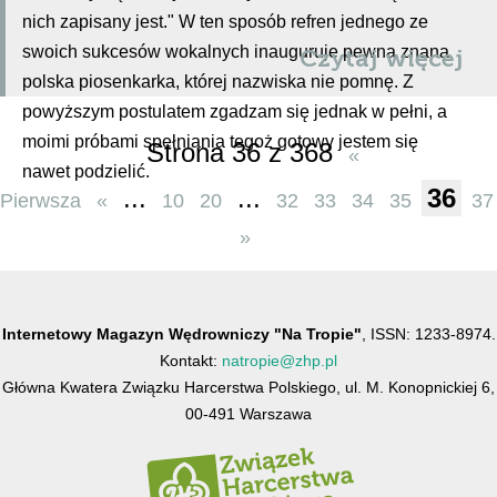
nich zapisany jest." W ten sposób refren jednego ze
swoich sukcesów wokalnych inauguruje pewna znana
Czytaj więcej
polska piosenkarka, której nazwiska nie pomnę. Z
powyższym postulatem zgadzam się jednak w pełni, a
moimi próbami spełniania tegoż gotowy jestem się
Strona 36 z 368
«
nawet podzielić.
...
...
36
Pierwsza
«
10
20
32
33
34
35
37
»
Internetowy Magazyn Wędrowniczy "Na Tropie"
, ISSN: 1233-8974.
Kontakt:
natropie@zhp.pl
Główna Kwatera Związku Harcerstwa Polskiego, ul. M. Konopnickiej 6,
00-491 Warszawa