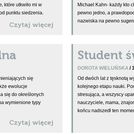
e, które utkwiło mi w
Michael Kahn- każdy kto ch
od punktu siedzenia.
pewno jedno, a prawdopodo
nazwiska na pewno sugeru
Czytaj więcej
dna
Student ś
DOROTA WIELUŃSKA
/ 
ieniających się
Od dwóch lat z tęsknotą 
akże ewolucje
kolejnego etapu nauki. Po
a się do określonych
stresująca, a wszyscy upar
ba wymienione typy
nauczyciele, mama, znajom
końcu nadszedł ten moment
Czytaj więcej