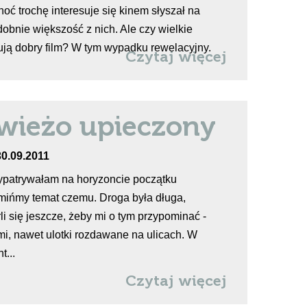
oć trochę interesuje się kinem słyszał na
bnie większość z nich. Ale czy wielkie
ją dobry film? W tym wypadku rewelacyjny.
Czytaj więcej
wieżo upieczony
30.09.2011
wypatrywałam na horyzoncie początku
mińmy temat czemu. Droga była długa,
li się jeszcze, żeby mi o tym przypominać -
i, nawet ulotki rozdawane na ulicach. W
...
Czytaj więcej