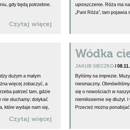
niu, gdy będą potrzebne.
uproszczenie. Róża ma na i
„Pani Róża”, tam pojawia s
Czytaj więcej
Wódka ci
JAKUB SIECZKO
/ 08.11
iędzy dużym a małym
Byliśmy na imprezie. Muzy
żna więcej zobaczyć, a
niesmaczny. Obmówiliśmy 
rzeba patrzeć tam, gdzie
się o nowościach w naszym
e nie słuchamy; dotykać
niemiłosiernie się dłużył.
a, które wydaje nam się,
Przecież można ponabijać 
Czytaj więcej