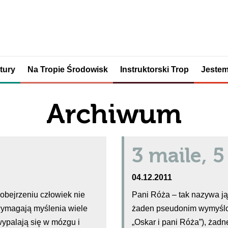
tury
Na Tropie Środowisk
Instruktorski Trop
Jestem
Archiwum
3 maile, 
04.12.2011
h obejrzeniu człowiek nie
Pani Róża – tak nazywa ją
i wymagają myślenia wiele
żaden pseudonim wymyślon
 wypalają się w mózgu i
„Oskar i pani Róża”), żad