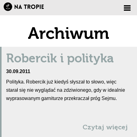
Zmi
Archiwum
nawi
Robercik i polityka
30.09.2011
Polityka. Robercik już kiedyś słyszał to słowo, więc
starał się nie wyglądać na zdziwionego, gdy w idealnie
wyprasowanym garniturze przekraczał próg Sejmu.
Czytaj więcej