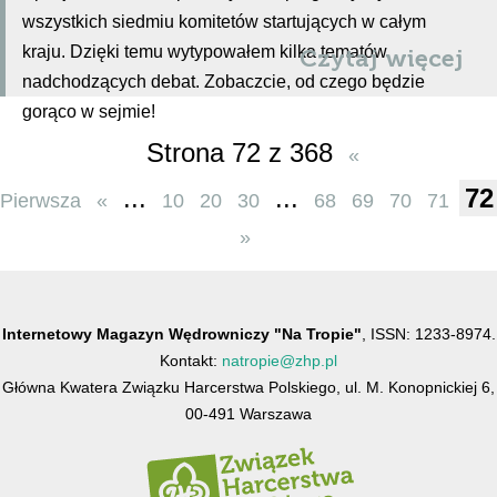
wszystkich siedmiu komitetów startujących w całym
kraju. Dzięki temu wytypowałem kilka tematów
Czytaj więcej
nadchodzących debat. Zobaczcie, od czego będzie
gorąco w sejmie!
Strona 72 z 368
«
...
...
72
Pierwsza
«
10
20
30
68
69
70
71
»
Internetowy Magazyn Wędrowniczy "Na Tropie"
, ISSN: 1233-8974.
Kontakt:
natropie@zhp.pl
Główna Kwatera Związku Harcerstwa Polskiego, ul. M. Konopnickiej 6,
00-491 Warszawa