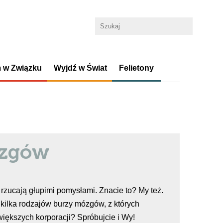
 w Związku
Wyjdź w Świat
Felietony
ózgów
 rzucają głupimi pomysłami. Znacie to? My też.
e kilka rodzajów burzy mózgów, z których
większych korporacji? Spróbujcie i Wy!