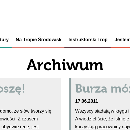
tury
Na Tropie Środowisk
Instruktorski Trop
Jestem
Archiwum
oszę!
Burza m
17.06.2011
domo, ze słów tworzy się
Wszyscy siadają w kręgu i
powieści. Z czasem
A wiedzieliście, że istniej
 obydwie ręce, jest
korzystają pracownicy naj