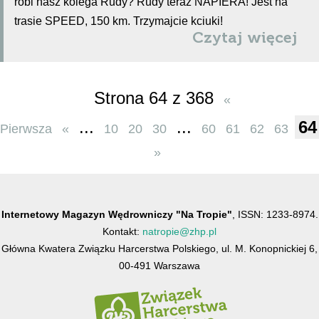
robi nasz kolega Rudy? Rudy teraz NAPIERA! Jest na
trasie SPEED, 150 km. Trzymajcie kciuki!
Czytaj więcej
Strona 64 z 368
«
...
...
64
Pierwsza
«
10
20
30
60
61
62
63
»
Internetowy Magazyn Wędrowniczy "Na Tropie"
, ISSN: 1233-8974.
Kontakt:
natropie@zhp.pl
Główna Kwatera Związku Harcerstwa Polskiego, ul. M. Konopnickiej 6,
00-491 Warszawa