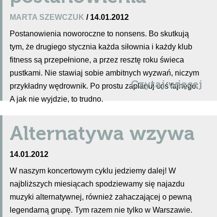
MARTA SZEWCZUK
/ 14.01.2012
Postanowienia noworoczne to nonsens. Bo skutkują
tym, że drugiego stycznia każda siłownia i każdy klub
fitness są przepełnione, a przez resztę roku świeca
pustkami. Nie stawiaj sobie ambitnych wyzwań, niczym
Czytaj więcej
przykładny wędrownik. Po prostu zaplanuj coś fajnego.
A jak nie wyjdzie, to trudno.
Alternatywa wzywa
14.01.2012
W naszym koncertowym cyklu jedziemy dalej! W
najbliższych miesiącach spodziewamy się najazdu
muzyki alternatywnej, również zahaczającej o pewną
legendarną grupę. Tym razem nie tylko w Warszawie.