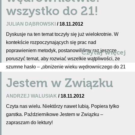
wszystko do 21!
JULIAN DĄBROWSKI
/ 18.11.2012
Dyskusje na ten temat toczyły się już wielokrotnie. W
kontekście rozpoczynających się prac nad
poprawieniem metodyk, postanowiliśmy raz jeszcze
Czytaj więcej
poruszyć temat, aby rozwiać wszelkie wątpliwości, że
szumne hasło – „obniżenie wieku wędrowniczego do 21
lat” nie jest spiskiem obcych mocarstw dążących do
Jestem w Związku
unicestwienia ZHP, ani też przypadkową decyzją „ludzi
u góry”, którzy dawno już nie pracują u podstaw. Artykuł
ANDRZEJ WALUSIAK
/ 18.11.2012
ten ma być przedstawieniem argumentów na rzecz
Czyta nas wielu. Niektórzy nawet lubią. Popiera tylko
obniżenia wieku wędrowniczego.
garstka. Październikowe Jestem w Związku –
zapraszam do lektury!