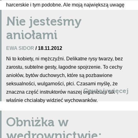
harcerskie i tym podobne. Ale moją największą uwagę
przykuły koszulki z napisem „Scouting is cool”.
Nie jesteśmy
Dlaczego?
aniołami
EWA SIDOR
/ 18.11.2012
Ni to kobiety, ni mężczyźni. Delikatne rysy twarzy, bez
zarostu, subtelne gesty, łagodne spojrzenie. To cechy
aniołów, bytów duchowych, które są pozbawione
seksualności, wulgarności, płci. Czasami myślę, że
Czytaj więcej
znaczna część instruktorów naszej organizacji tak
właśnie chciałaby widzieć wychowanków.
Obniżka w
wędrownictwie: