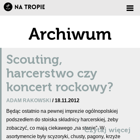
Zmi
Archiwum
nawi
Scouting,
harcerstwo czy
koncert rockowy?
ADAM RAKOWSKI
/ 18.11.2012
Będąc ostatnio na pewnej imprezie ogólnopolskiej
podszedłem do stoiska składnicy harcerskiej, żeby
zobaczyć, co mają ciekawego „na stanie”. W
Czytaj więcej
asortymencie były scyzoryki, chusty, pagony, krzyże