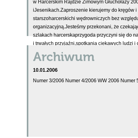
w Harcerskim Rajdzie Zimowym Głuchołazy 20
iJesenikach.Zaproszenie kierujemy do kręgów i 
starszoharcerskichi wędrowniczych bez względu
organizacyjną.Jesteśmy przekonani, że czekaj
szlakach harcerskaprzygoda przyczyni się do n
i trwałych przyjaźni,spotkania ciekawych ludzi 
[...]
Archiwum
10.01.2006
Numer 3/2006 Numer 4/2006 WW 2006 Numer 5