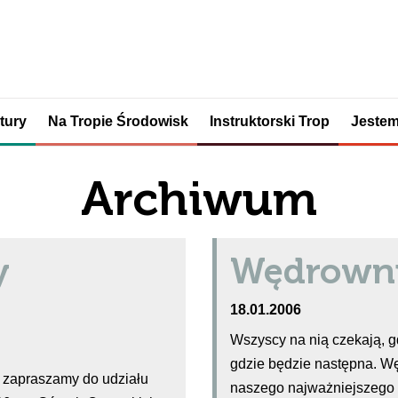
tury
Na Tropie Środowisk
Instruktorski Trop
Jestem
Archiwum
y
Wędrowni
18.01.2006
Wszyscy na nią czekają, gd
gdzie będzie następna. W
y zapraszamy do udziału
naszego najważniejszego 