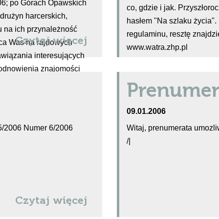
06; po Górach Opawskich
co, gdzie i jak. Przyszło
drużyn harcerskich,
hasłem "Na szlaku życia"
 na ich przynależność
regulaminu, resztę znajdz
Czytaj więcej
ąca Was na rajdowych
www.watra.zhp.pl
awiązania interesujących
i odnowienia znajomości
Prenumer
09.01.2006
/2006 Numer 6/2006
Witaj, prenumerata umozli
/|
Czytaj więcej