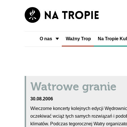
O nas
Ważny Trop
Na Tropie Kul
Watrowe granie
30.08.2006
Wieczorne koncerty kolejnych edycji Wędrownic
oczekiwać wciąż tych samych rozwiązań i podob
klimatów. Podczas tegorocznej Watry organizato