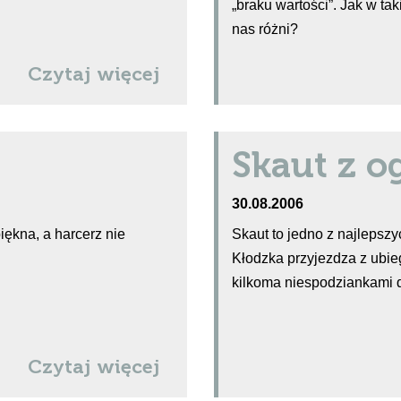
„braku wartości”. Jak w ta
nas różni?
Czytaj więcej
Skaut z 
30.08.2006
iękna, a harcerz nie
Skaut to jedno z najlepsz
Kłodzka przyjezdza z ubie
kilkoma niespodziankami d
Czytaj więcej