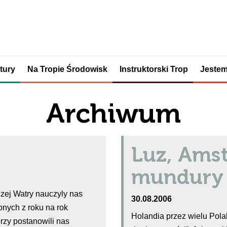
tury
Na Tropie Środowisk
Instruktorski Trop
Jestem
Archiwum
Luz, Ams
mundury
zej Watry nauczyly nas
30.08.2006
nych z roku na rok
Holandia przez wielu Polak
rzy postanowili nas