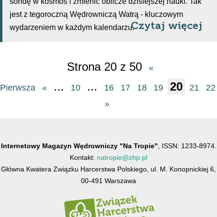
sondę w kosmos i zmienić oblicze dzisiejszej nauki. Tak
jest z tegoroczną Wędrowniczą Watrą - kluczowym
Czytaj więcej
wydarzeniem w każdym kalendarzu.
Strona 20 z 50
«
...
...
20
Pierwsza
«
10
16
17
18
19
21
22
»
Internetowy Magazyn Wędrowniczy "Na Tropie"
, ISSN: 1233-8974.
Kontakt:
natropie@zhp.pl
Główna Kwatera Związku Harcerstwa Polskiego, ul. M. Konopnickiej 6,
00-491 Warszawa