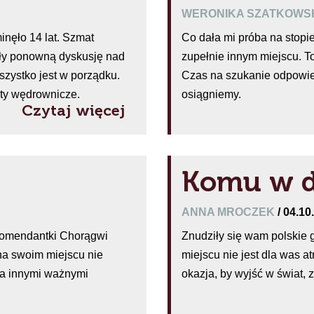
WERONIKA SZATKOW
inęło 14 lat. Szmat
Co dała mi próba na stopi
ły ponowną dyskusję nad
zupełnie innym miejscu. T
ystko jest w porządku.
Czas na szukanie odpowied
aty wędrownicze.
osiągniemy.
Czytaj więcej
Komu w 
ANNA MROCZEK
/ 04.10
 komendantki Chorągwi
Znudziły się wam polskie 
 na swoim miejscu nie
miejscu nie jest dla was a
ma innymi ważnymi
okazja, by wyjść w świat, 