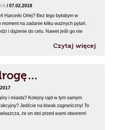
SKA
/ 07.02.2018
eń Harcerki Orlej? Bez tego byłabym w
o moment na zadanie kilku ważnych pytań.
zi i dążenie do celu. Nawet jeśli go nie
Czytaj więcej
drogę…
.2017
góry i miasta? Kolejny rajd w tym samym
trakcyjny? Jedźcie na biwak zagraniczny! To
zwłaszcza, że on stoi przed wami otworem!