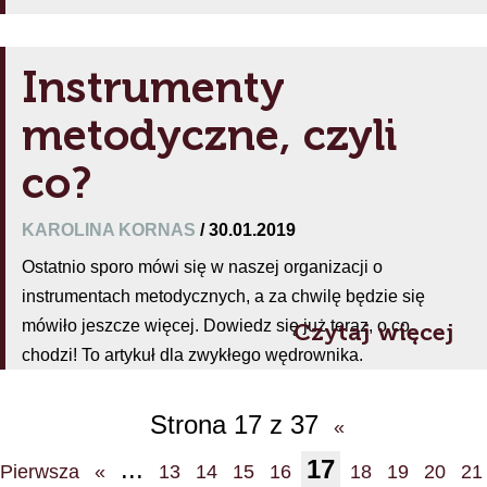
Instrumenty
metodyczne, czyli
co?
KAROLINA KORNAS
/ 30.01.2019
Ostatnio sporo mówi się w naszej organizacji o
instrumentach metodycznych, a za chwilę będzie się
mówiło jeszcze więcej. Dowiedz się już teraz, o co
Czytaj więcej
chodzi! To artykuł dla zwykłego wędrownika.
Strona 17 z 37
«
...
17
Pierwsza
«
13
14
15
16
18
19
20
21