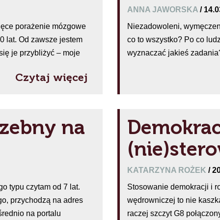
ANNA JAWORSKA
/ 14.
ecięce porażenie mózgowe
Niezadowoleni, wymęczeni
0 lat. Od zawsze jestem
co to wszystko? Po co ludz
ę je przybliżyć – moje
wyznaczać jakieś zadania? 
Czytaj więcej
rzebny na
Demokrac
(nie)ster
KATARZYNA ROŻEK
/ 2
 typu czytam od 7 lat.
Stosowanie demokracji i r
o, przychodzą na adres
wędrowniczej to nie kaszk
rednio na portalu
raczej szczyt G8 połączo