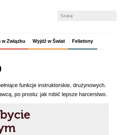
 w Związku
Wyjdź w Świat
Felietony
p
ełniące funkcje instruktorskie, drużynowych.
awcą, po prostu: jak robić lepsze harcerstwo.
bycie
nym