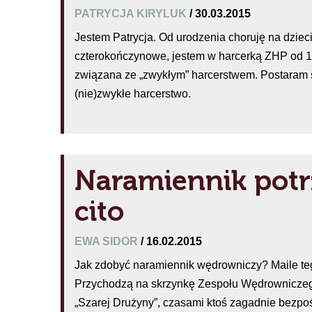
PATRYCJA KIRYLUK
/ 30.03.2015
Jestem Patrycja. Od urodzenia choruję na dzi
czterokończynowe, jestem w harcerką ZHP od 1
związana ze „zwykłym” harcerstwem. Postaram si
(nie)zwykłe harcerstwo.
Naramiennik pot
cito
EWA SIDOR
/ 16.02.2015
Jak zdobyć naramiennik wędrowniczy? Maile tego
Przychodzą na skrzynkę Zespołu Wędrowniczeg
„Szarej Drużyny”, czasami ktoś zagadnie bezpoś