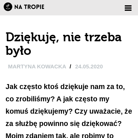
Zmi
Dziękuję, nie trzeba
nawi
było
MARTYNA KOWACKA
/
24.05.2020
Jak często ktoś dziękuje nam za to,
co zrobiliśmy? A jak często my
komuś dziękujemy? Czy uważacie, że
za służbę powinno się dziękować?
Moim zdaniem tak, ale robimy to