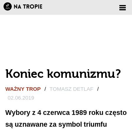
Zmi
nawi
Koniec komunizmu?
WAŻNY TROP
/
TOMASZ DETLAF
/
02.06.2019
Wybory z 4 czerwca 1989 roku często
są uznawane za symbol triumfu