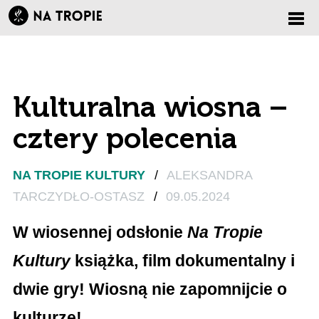
Zmi
nawi
Kulturalna wiosna –
cztery polecenia
NA TROPIE KULTURY
/
ALEKSANDRA
TARCZYDŁO-OSTASZ
/
09.05.2024
W wiosennej odsłonie
Na Tropie
Kultury
książka, film dokumentalny i
dwie gry! Wiosną nie zapomnijcie o
kulturze!