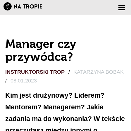
Zmi
nawi
Manager czy
przywódca?
INSTRUKTORSKI TROP
/
KATARZYNA BOBAK
/
08.01.2023
Kim jest drużynowy? Liderem?
Mentorem? Managerem? Jakie
zadania ma do wykonania? W
tekście
przeczytasz między innymi o