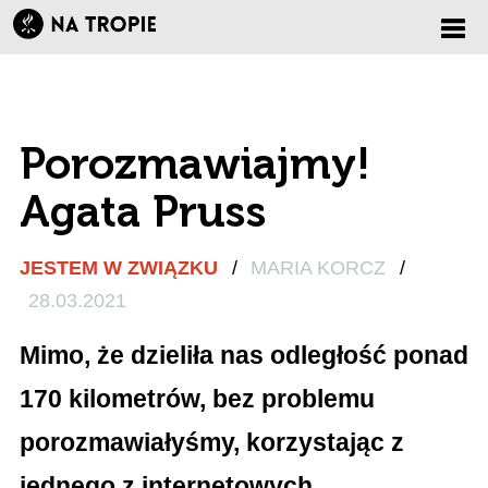
Zmi
nawi
Porozmawiajmy!
Agata Pruss
JESTEM W ZWIĄZKU
/
MARIA KORCZ
/
28.03.2021
Mimo, że dzieliła nas odległość ponad
170 kilometrów, bez problemu
porozmawiałyśmy, korzystając z
jednego z internetowych