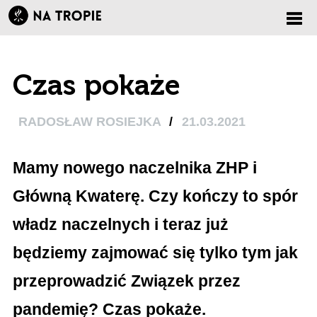
Zmi
Czas pokaże
nawi
RADOSŁAW ROSIEJKA
/
21.03.2021
Mamy nowego naczelnika ZHP i
Główną Kwaterę. Czy kończy to spór
władz naczelnych i teraz już
będziemy zajmować się tylko tym jak
przeprowadzić Związek przez
pandemię? Czas pokaże.