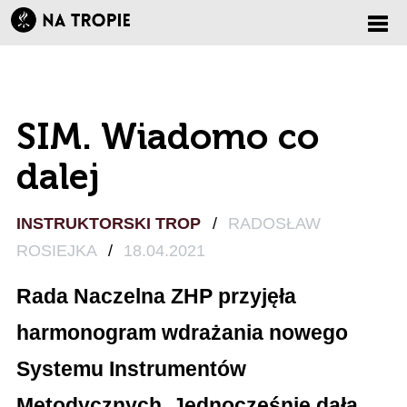
Zmi
nawi
SIM. Wiadomo co
dalej
INSTRUKTORSKI TROP
/
RADOSŁAW
ROSIEJKA
/
18.04.2021
Rada Naczelna ZHP przyjęła
harmonogram wdrażania nowego
Systemu Instrumentów
Metodycznych. Jednocześnie dała