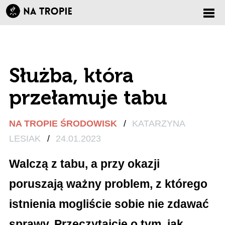
Zmi
nawi
Służba, która
przełamuje tabu
NA TROPIE ŚRODOWISK
/
KATARZYNA
LESIAK
/
24.01.2023
Walczą z tabu, a przy okazji
poruszają ważny problem, z którego
istnienia mogliście sobie nie zdawać
sprawy. Przeczytajcie o tym, jak