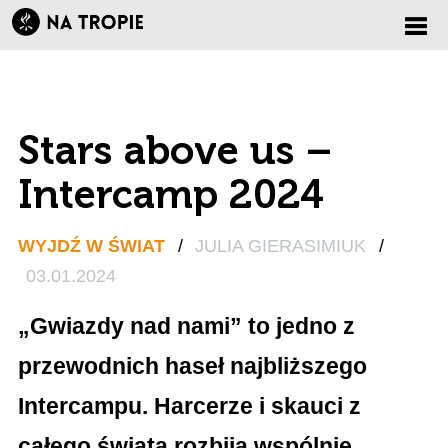
Zmi
nawi
Stars above us –
Intercamp 2024
WYJDŹ W ŚWIAT
/
JULIA GIERASIMIUK
/
03.01.2024
„Gwiazdy nad nami” to jedno z
przewodnich haseł najbliższego
Intercampu. Harcerze i skauci z
całego świata rozbiją wspólnie