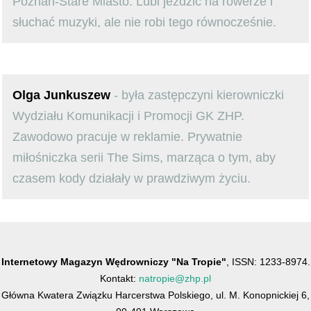
Poznań-Stare Miasto. Lubi jeździć na rowerze i
słuchać muzyki, ale nie robi tego równocześnie.
Olga Junkuszew
- była zastępczyni kierowniczki
Wydziału Komunikacji i Promocji GK ZHP.
Zawodowo pracuje w reklamie. Prywatnie
miłośniczka serii The Sims, marząca o tym, aby
czasem kody działały w prawdziwym życiu.
Internetowy Magazyn Wędrowniczy "Na Tropie"
, ISSN: 1233-8974.
Kontakt:
natropie@zhp.pl
Główna Kwatera Związku Harcerstwa Polskiego, ul. M. Konopnickiej 6,