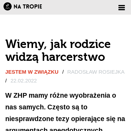
Zmi
nawi
Wiemy, jak rodzice
widzą harcerstwo
JESTEM W ZWIĄZKU
/
RADOSŁAW ROSIEJKA
/
22.02.2022
W ZHP mamy różne wyobrażenia o
nas samych. Często są to
niesprawdzone tezy opierające się na
argumentach anegdotycznych.