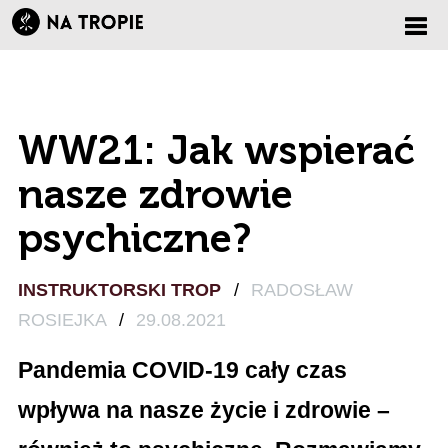
Zmi
nawi
WW21: Jak wspierać
nasze zdrowie
psychiczne?
INSTRUKTORSKI TROP
/
RADOSŁAW
ROSIEJKA
/
29.08.2021
Pandemia COVID-19 cały czas
wpływa na nasze życie i zdrowie –