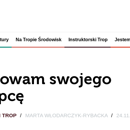
tury
Na Tropie Środowisk
Instruktorski Trop
Jestem
owam swojego
pcę
I TROP
/
MARTA WŁODARCZYK-RYBACKA
/
24.11