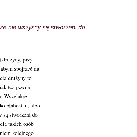
że nie wszyscy są stworzeni do
j drużyny, przy
łabym spojrzeć na
cia drużyny to
nak też pewna
ą. Wszelakie
ko błahostka, albo
 są stworzeni do
dla takich osób
aniem kolejnego