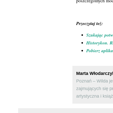
poszczególnych mod
Przeczytaj też:
Szukając potw
Historykon. R
Pobierz aplik
Marta Włodarczy
Poznań – Wilda je
zajmujących się p
artystyczna i ksią