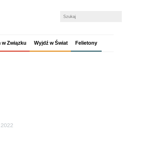
 w Związku
Wyjdź w Świat
Felietony
.2022