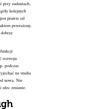
i przy zadaniach,
egóły kolejnych
jest prawie od
faktem przerażony.
 dobrze
 funkcji
ć rozwoju
np. podczas
yjechać na studia
 od nowa. Nie
i ulec zmianie.
igh