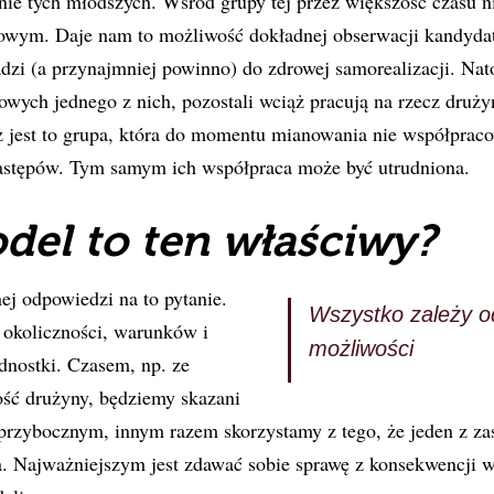
nie tych młodszych. Wśród grupy tej przez większość czasu ni
owym. Daje nam to możliwość dokładnej obserwacji kandydató
dzi (a przynajmniej powinno) do zdrowej samorealizacji. Na
wych jednego z nich, pozostali wciąż pracują na rzecz druży
 jest to grupa, która do momentu mianowania nie współpraco
 zastępów. Tym samym ich współpraca może być utrudniona.
del to ten właściwy?
j odpowiedzi na to pytanie.
Wszystko zależy od
 okoliczności, warunków i
możliwości
dnostki. Czasem, np. ze
ość drużyny, będziemy skazani
przybocznym, innym razem skorzystamy z tego, że jeden z za
. Najważniejszym jest zdawać sobie sprawę z konsekwencji 