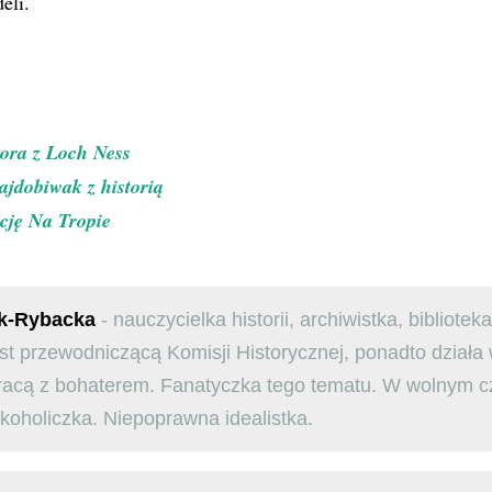
eli.
ora z Loch Ness
ajdobiwak z historią
ację Na Tropie
k-Rybacka
- nauczycielka historii, archiwistka, bibliot
st przewodniczącą Komisji Historycznej, ponadto działa
racą z bohaterem. Fanatyczka tego tematu. W wolnym c
żkoholiczka. Niepoprawna idealistka.