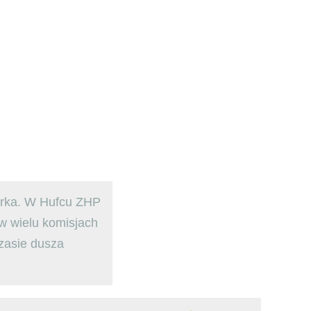
ekarka. W Hufcu ZHP
 w wielu komisjach
zasie dusza