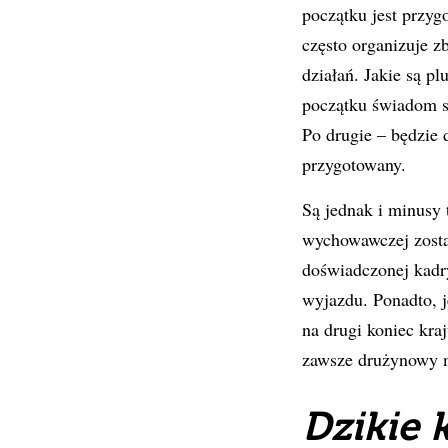
początku jest przyg
często organizuje zb
działań. Jakie są p
początku świadom sw
Po drugie – będzie 
przygotowany.
Są jednak i minusy t
wychowawczej zostan
doświadczonej kadry
wyjazdu. Ponadto, j
na drugi koniec kra
zawsze drużynowy ma
Dzikie