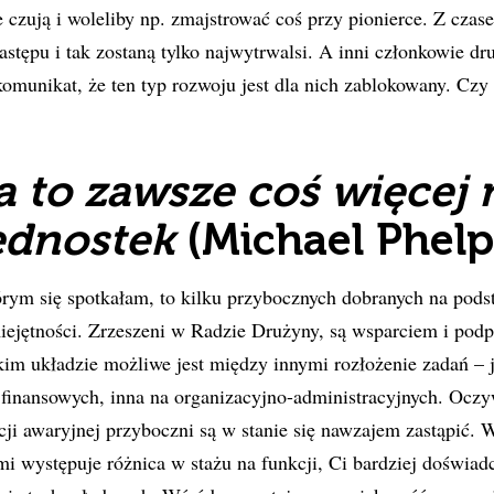
e czują i woleliby np. zmajstrować coś przy pionierce. Z czas
stępu i tak zostaną tylko najwytrwalsi. A inni członkowie d
omunikat, że ten typ rozwoju jest dla nich zablokowany. Czy t
 to zawsze coś więcej 
ednostek
(Michael Phelp
órym się spotkałam, to kilku przybocznych dobranych na pods
ejętności. Zrzeszeni w Radzie Drużyny, są wsparciem i podp
im układzie możliwe jest między innymi rozłożenie zadań – 
 finansowych, inna na organizacyjno-administracyjnych. Oczywi
cji awaryjnej przyboczni są w stanie się nawzajem zastąpić. W
i występuje różnica w stażu na funkcji, Ci bardziej doświa