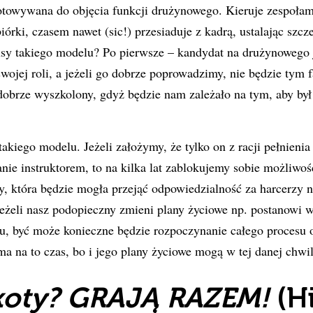
otowywana do objęcia funkcji drużynowego. Kieruje zespołam
iórki, czasem nawet (sic!) przesiaduje z kadrą, ustalając szcz
lusy takiego modelu? Po pierwsze – kandydat na drużynowego 
ojej roli, a jeżeli go dobrze poprowadzimy, nie będzie tym 
dobrze wyszkolony, gdyż będzie nam zależało na tym, aby był
akiego modelu. Jeżeli założymy, że tylko on z racji pełnienia
ie instruktorem, to na kilka lat zablokujemy sobie możliwoś
, która będzie mogła przejąć odpowiedzialność za harcerzy 
eżeli nasz podopieczny zmieni plany życiowe np. postanowi w
ju, być może konieczne będzie rozpoczynanie całego procesu
 na to czas, bo i jego plany życiowe mogą w tej danej chwil
 koty? GRAJĄ RAZEM!
(H