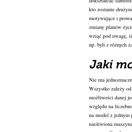
dokształcać samoist
kto zostanie drużyn
motywujące i prowa
zmiany planów życio
wziąć pod uwagę, iż
np. byli z różnych
Jaki mo
Nie ma jednoznaczne
Wszystko zależy od
możliwości danej je
względu na liczebn
na model z jednym 
naoliwiona maszyna