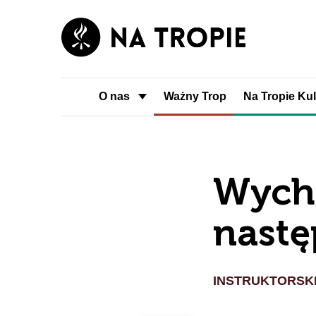
O nas
Ważny Trop
Na Tropie Kul
Wych
nastę
INSTRUKTORSK