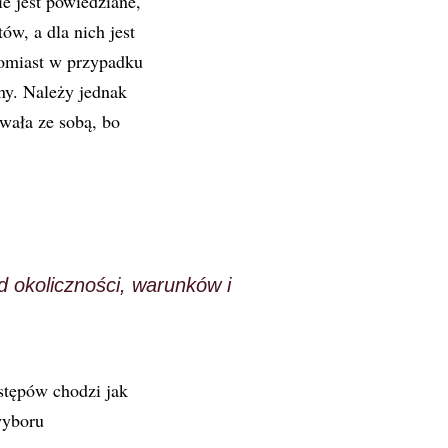
e jest powiedziane,
w, a dla nich jest
tomiast w przypadku
ny. Należy jednak
wała ze sobą, bo
 okoliczności, warunków i
stępów chodzi jak
wyboru