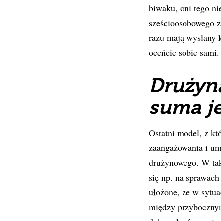
biwaku, oni tego ni
sześcioosobowego za
razu mają wysłany k
oceńcie sobie sami.
Drużyna
suma j
Ostatni model, z kt
zaangażowania i umi
drużynowego. W tak
się np. na sprawach
ułożone, że w sytua
między przybocznym