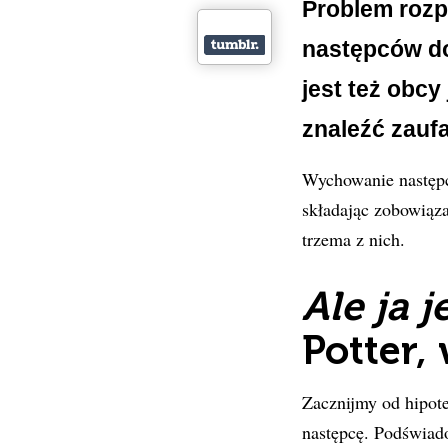
Problem rozp
następców do
jest też obc
znaleźć zauf
Wychowanie następc
składając zobowiąza
trzema z nich.
Ale ja
Potter, 
Zacznijmy od hipote
następcę. Podświado