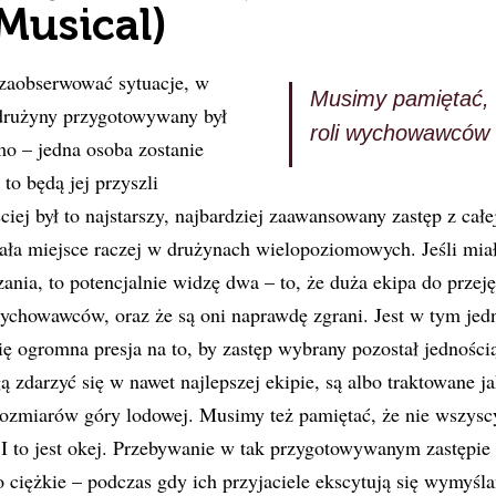
Musical)
 zaobserwować sytuacje, w
Musimy pamiętać, 
 drużyny przygotowywany był
roli wychowawców
o – jedna osoba zostanie
to będą jej przyszli
iej był to najstarszy, najbardziej zaawansowany zastęp z całe
ała miejsce raczej w drużynach wielopoziomowych. Jeśli mia
zania, to potencjalnie widzę dwa – to, że duża ekipa do przeję
ychowawców, oraz że są oni naprawdę zgrani. Jest w tym jed
ię ogromna presja na to, by zastęp wybrany pozostał jedności
ą zdarzyć się w nawet najlepszej ekipie, są albo traktowane ja
ozmiarów góry lodowej. Musimy też pamiętać, że nie wszyscy
 to jest okej. Przebywanie w tak przygotowywanym zastępie 
ciężkie – podczas gdy ich przyjaciele ekscytują się wymyśl