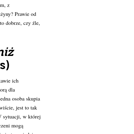
em, z
rużyny? Prawie od
o dobrze, czy źle,
niż
s)
tawie ich
orą dla
jedna osoba skupia
ście, jest to tak
 sytuacji, w której
dczeni mogą