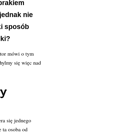
brakiem
jednak nie
ki sposób
ki?
ktor mówi o tym
chylmy się więc nad
ry
ra się jednego
 ta osoba od