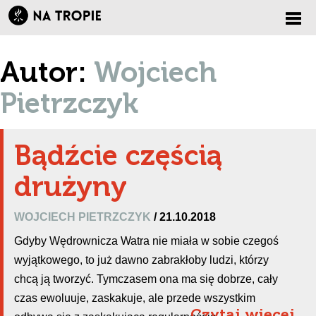
Zmi
Autor:
Wojciech
nawi
Pietrzczyk
Bądźcie częścią
drużyny
WOJCIECH PIETRZCZYK
/ 21.10.2018
Gdyby Wędrownicza Watra nie miała w sobie czegoś
wyjątkowego, to już dawno zabrakłoby ludzi, którzy
chcą ją tworzyć. Tymczasem ona ma się dobrze, cały
czas ewoluuje, zaskakuje, ale przede wszystkim
Czytaj więcej