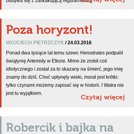
odbywa się z zaskakującą regularnością.
Poza horyzont!
WOJCIECH PIETRZCZYK
/ 24.03.2016
Ponad dwa tysiące lat temu szewc Herostrates podpalił
świątynię Artemidy w Efezie. Mimo że zrobił coś
idiotycznego i został za to skazany na śmierć, jego imię
znamy do dziś. Choć upłynęły wieki, morał jest krótki:
tylko czynami możemy zapisać się w historii. I Watra nie
jest tu wyjątkiem.
Czytaj więcej
Robercik i bajka na