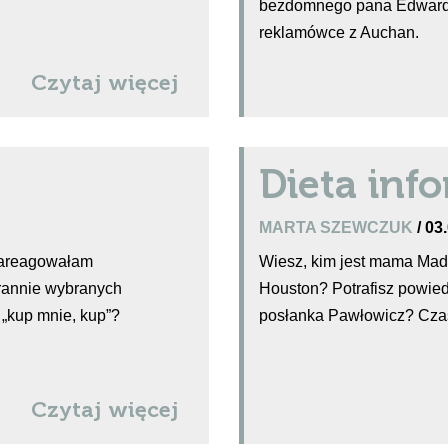
bezdomnego pana Edwarda,
reklamówce z Auchan.
Czytaj więcej
Dieta inf
MARTA SZEWCZUK
/ 03
 zareagowałam
Wiesz, kim jest mama Mad
arannie wybranych
Houston? Potrafisz powie
 „kup mnie, kup”?
posłanka Pawłowicz? Czas
Czytaj więcej