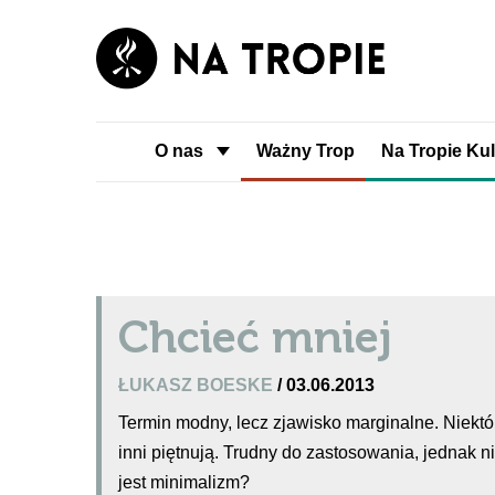
O nas
Ważny Trop
Na Tropie Kul
Chcieć mniej
ŁUKASZ BOESKE
/ 03.06.2013
Termin modny, lecz zjawisko marginalne. Niektór
inni piętnują. Trudny do zastosowania, jednak 
jest minimalizm?