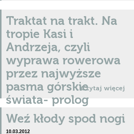
Traktat na trakt. Na
tropie Kasi i
Andrzeja, czyli
wyprawa rowerowa
przez najwyższe
pasma górskie
Czytaj więcej
świata- prolog
KASIA GĄDEK / ANDRZEJ BRANDT
/ 10.03.2012
Weź kłody spod nogi
Wiemy dużo. Co wziąć, jak przygotować siebie i sprzęt,
czego unikać i czego się bać; trasa zarysowana jest
10.03.2012