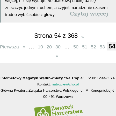
więcej, niż się wydaje. Bo piaskową babkę da się
zniszczyć jednym ruchem, a czyjeś marudzenie czasem
Czytaj więcej
trudno wybić sobie z głowy.
Strona 54 z 368
«
...
...
54
Pierwsza
«
10
20
30
50
51
52
53
»
Internetowy Magazyn Wędrowniczy "Na Tropie"
, ISSN: 1233-8974.
Kontakt:
natropie@zhp.pl
Główna Kwatera Związku Harcerstwa Polskiego, ul. M. Konopnickiej 6,
00-491 Warszawa