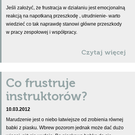
bardzo precyzyjnie; wiemy co będziemy jeść, gdzie
Jeśli założyć, że frustracja w działaniu jest emocjonalną
spać. Nie wiemy tylko wciąż jednego: PO CO?
reakcją na napotkaną przeszkodę , utrudnienie- warto
wiedzieć co tak naprawdę stanowi główne przeszkody
w pracy zespołowej i współpracy.
Czytaj więcej
Co frustruje
instruktorów?
10.03.2012
Marudzenie jest o niebo łatwiejsze od zrobienia równej
babki z piasku. Wbrew pozorom jednak może dać dużo