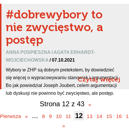
#dobrewybory to
nie zwycięstwo, a
postęp
ANNA POSPIESZNA I AGATA ERHARDT-
WOJCIECHOWSKA
/ 07.10.2021
Wybory w ZHP są dobrym pretekstem, by dowiedzieć
się więcej o wypracowywaniu stanowisk i argumentacji.
Czytaj więcej
Bo jak powiedział Joseph Joubert, celem argumentacji
lub dyskusji nie powinno być zwycięstwo, ale postęp.
Strona 12 z 43
«
...
12
Pierwsza
«
8
9
10
11
13
14
15
16
1
»