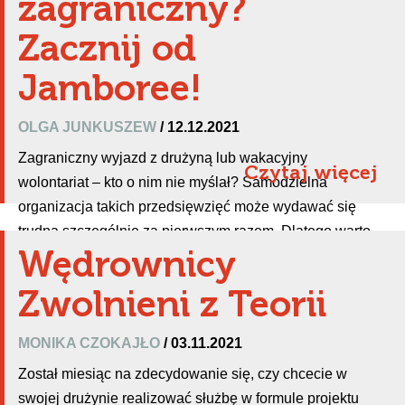
zagraniczny?
Zacznij od
Jamboree!
OLGA JUNKUSZEW
/ 12.12.2021
Zagraniczny wyjazd z drużyną lub wakacyjny
Czytaj więcej
wolontariat – kto o nim nie myślał? Samodzielna
organizacja takich przedsięwzięć może wydawać się
trudna szczególnie za pierwszym razem. Dlatego warto
Wędrownicy
zacząć od czegoś prostszego. Myśleliście o Jamboree?
Zwolnieni z Teorii
MONIKA CZOKAJŁO
/ 03.11.2021
Został miesiąc na zdecydowanie się, czy chcecie w
swojej drużynie realizować służbę w formule projektu